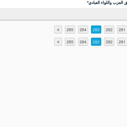
 العزب واللواء العبادي*
285
284
283
282
281
285
284
283
282
281