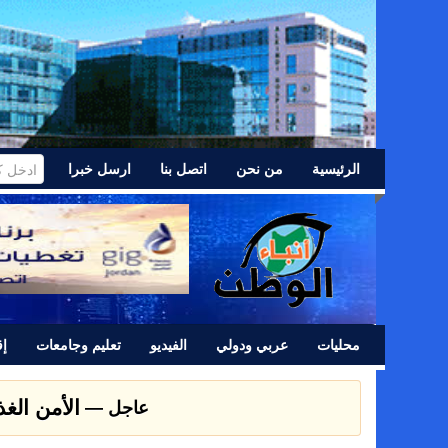
الرئيسية
من نحن
اتصل بنا
ارسل خبرا
محليات
عربي ودولي
الفيديو
تعليم وجامعات
إق
الأمن الغ
عاجل —