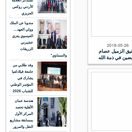
تستذكر العلامة
الأردني روكس
العزيزي
مندوبا عن الملك
وولي العهد…
العيسوي يعزي
عشيرني
2018-05-26
الزريقات
 الزميل عصام
والسماوي*
ين في ذمة الله
وفد طلابي من
جامعة فيلادلفيا
يشارك في
المؤتمر الوطني
للشباب 2026
هندسة عمان
الأهلية تحصد
المركز الأول
بمسابقة مشاريع
النقل والمرور