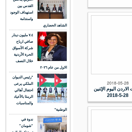
القدس بين
استهداف الوجود
واستدامة
الشاهد الحضاري
٧.٤ مليون دينار
صافي ارباح
شركة الأسواق
الحرة الأردنية
خلال النصف
الاول من عام ٢٠٢٦
*رئيس الديوان
2018-05-28
الملكي يرعى
لاردن اليوم الإثنين
احتفال أهالي
28-5-2018
الرمثا بالأعياد
والمناسبات
الوطنية*
ندوة في
"شومان"