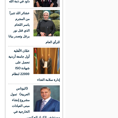
داود في ذمة الله
عشائر اللد تتبرأ
من المجرم
ياسر اللحام
الذي قتل نور
برغل وتصدر بيانا
للرأي العام
عمّان الأهلية
أول جامعة أردنية
تحصل على
شهادة ISO
22000 لنظام
إدارة سلامة الغذاء
《البوتاس
العربية》 تمول
مشروع إنشاء
مبنى العيادات
الخارجية في
مستشفى الكرك الحكومي