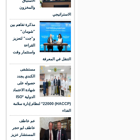
الاستباق
والمخزون
الاستراتيجي
مذكرة تفاهم بين
"شومان"
و"جت" لتعزيز
القراءة
واستثمار وقت
التنقل في المعرفة
مستشفى
الكندي يجدد
حصوله على
شهادة الاعتماد
الدولية *ISO
22000 (HACCP)* لنظام إدارة سلامة
الغذاء
عم عاطف
عاطف ابو حجر
المستشار عزيز