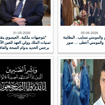
31-05-2026
05-06-2026
المومني نسايب . البطاينة
*بتوجيهات ملكية.. العيسوي ينق
والمومني أعطى … صور
تمنيات الملك وولي العهد للعين ال
برجس الحديد بدوام الصحة والعاف