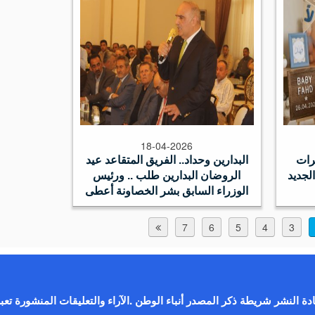
18-04-2026
رات
البدارين وحداد.. الفريق المتقاعد عيد
لجديد
الروضان البدارين طلب .. ورئيس
الوزراء السابق بشر الخصاونة أعطى
7
6
5
4
3
ادة النشر شريطة ذكر المصدر أنباء الوطن .الآراء والتعليقات المنشورة ت