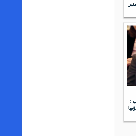
نير
ب :
بها