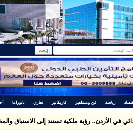
تصاد
رياضة
فن ومشاهير
كاريكاتير
تعازي
بانوراما
أخب
تتبرأ من المجرم ياسر اللحام الذي قتل نور برغل وتصدر
المي لمكافحة التصحر والجفاف 2026