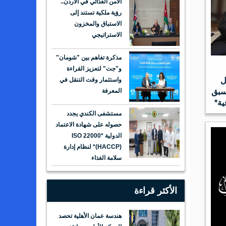
الأمن الغذائي في الأردن..
رؤية ملكية تستند إلى
الاستباق والمخزون
الاستراتيجي
مذكرة تفاهم بين "شومان"
و"جت" لتعزيز القراءة
ل
واستثمار وقت التنقل في
أسبق
المعرفة
ية*
مستشفى الكندي يجدد
حصوله على شهادة الاعتماد
الدولية *ISO 22000
(HACCP)* لنظام إدارة
سلامة الغذاء
الأكثر قراءة
هندسة عمان الأهلية تحصد