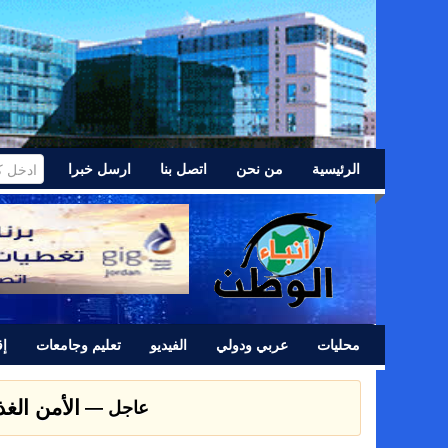
الرئيسية
من نحن
اتصل بنا
ارسل خبرا
محليات
عربي ودولي
الفيديو
تعليم وجامعات
إق
عشائر اللد 
عاجل —
التكنولوجيا الزراعية في عمان الأهلية تشارك بفعاليات اليوم الع