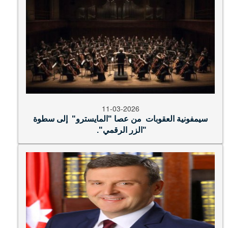
11-03-2026
سيمفونية العقوبات من عصا "المايسترو" إلى سطوة
"الزر الرقمي".