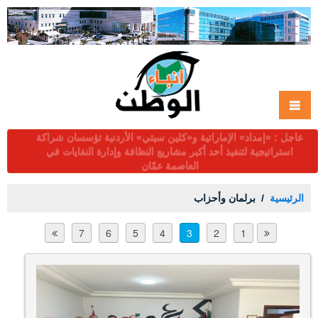
عاجل : التربية تُحدد الاثنين موعداً لإعلان نتائج التوجيهي عبر
tawjihi.jo ومؤتمراً صحفياً عند الخامسة
الرئيسية
برلمان وأحزاب
7
6
5
4
3
2
1