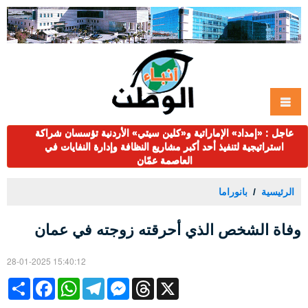
عاجل : «إمداد» الإماراتية و«كلين سيتي» الأردنية تؤسسان شراكة
استراتيجية لتنفيذ أحد أكبر مشاريع النظافة وإدارة النفايات في
العاصمة عمّان
الرئيسية
بانوراما
وفاة الشخص الذي أحرقته زوجته في عمان
28-01-2025 15:40:12
Share
Facebook
WhatsApp
Telegram
Messenger
Threads
X