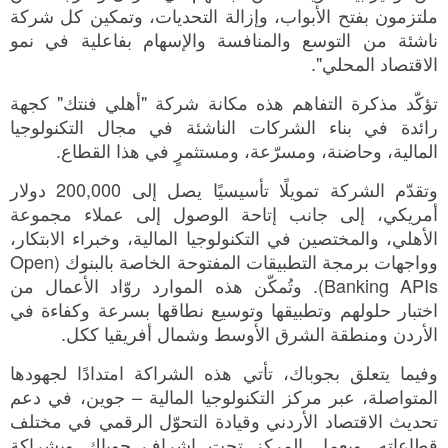
ملتزمون بفتح الأبواب، وإزالة التحديات، وتمكين كل شركة
ناشئة من التوسع والمنافسة والإسهام بفاعلية في نمو
الاقتصاد المحلي".
تؤكّد مذكرة التفاهم هذه مكانة شركة "أهلي فنتك" كجهة
رائدة في بناء الشركات الناشئة في مجال التكنولوجيا
المالية، وحاضنة، ومسرّعة، ومستثمرٍ في هذا القطاع.
وتقدّم الشركة تمويلًا تأسيسيًا يصل إلى 200,000 دولار
أمريكي، إلى جانب إتاحة الوصول إلى عملاء مجموعة
الأهلي، والمختصين في التكنولوجيا المالية، وخبراء الابتكار،
وواجهات برمجة التطبيقات المفتوحة الخاصة بالبنوك (Open
Banking APIs). وتُمكّن هذه الموارد روّاد الأعمال من
اختبار حلولهم وتطبيقها وتوسيع نطاقها بسرعة وكفاءة في
الأردن ومنطقة الشرق الأوسط وشمال أفريقيا ككل.
وفيما يتعلق بجوباك، تأتي هذه الشراكة امتدادًا لجهودها
المتواصلة، عبر مركز التكنولوجيا المالية – جوين، في دعم
تحديث الاقتصاد الأردني وقيادة التحوّل الرقمي في مختلف
قطاعاته. ويعمل المركز تحت إشراف جوباك وبشراكة