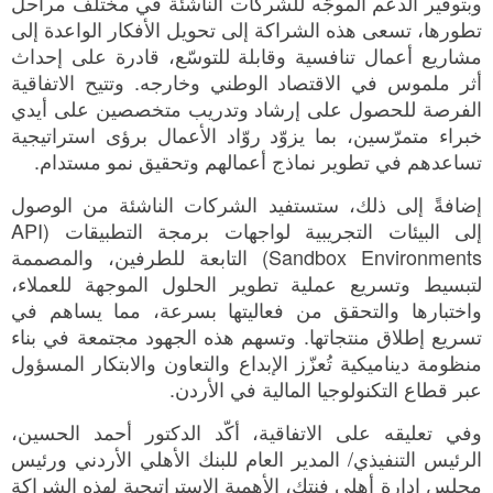
وبتوفير الدعم الموجَّه للشركات الناشئة في مختلف مراحل
تطورها، تسعى هذه الشراكة إلى تحويل الأفكار الواعدة إلى
مشاريع أعمال تنافسية وقابلة للتوسّع، قادرة على إحداث
أثر ملموس في الاقتصاد الوطني وخارجه. وتتيح الاتفاقية
الفرصة للحصول على إرشاد وتدريب متخصصين على أيدي
خبراء متمرّسين، بما يزوّد روّاد الأعمال برؤى استراتيجية
تساعدهم في تطوير نماذج أعمالهم وتحقيق نمو مستدام.
إضافةً إلى ذلك، ستستفيد الشركات الناشئة من الوصول
إلى البيئات التجريبية لواجهات برمجة التطبيقات (API
Sandbox Environments) التابعة للطرفين، والمصممة
لتبسيط وتسريع عملية تطوير الحلول الموجهة للعملاء،
واختبارها والتحقق من فعاليتها بسرعة، مما يساهم في
تسريع إطلاق منتجاتها. وتسهم هذه الجهود مجتمعة في بناء
منظومة ديناميكية تُعزّز الإبداع والتعاون والابتكار المسؤول
عبر قطاع التكنولوجيا المالية في الأردن.
وفي تعليقه على الاتفاقية، أكّد الدكتور أحمد الحسين،
الرئيس التنفيذي/ المدير العام للبنك الأهلي الأردني ورئيس
مجلس إدارة أهلي فنتك، الأهمية الإستراتيجية لهذه الشراكة