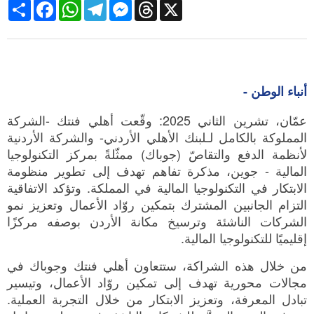
Share
Facebook
WhatsApp
Telegram
Messenger
Threads
X
أنباء الوطن -
عمّان، تشرين الثاني 2025: وقّعت أهلي فنتك -الشركة
المملوكة بالكامل لـلبنك الأهلي الأردني- والشركة الأردنية
لأنظمة الدفع والتقاصّ (جوباك) ممثّلةً بمركز التكنولوجيا
المالية - جوين، مذكرة تفاهم تهدف إلى تطوير منظومة
الابتكار في التكنولوجيا المالية في المملكة. وتؤكد الاتفاقية
التزام الجانبين المشترك بتمكين روّاد الأعمال وتعزيز نمو
الشركات الناشئة وترسيخ مكانة الأردن بوصفه مركزًا
إقليميًا للتكنولوجيا المالية.
من خلال هذه الشراكة، ستتعاون أهلي فنتك وجوباك في
مجالات محورية تهدف إلى تمكين روّاد الأعمال، وتيسير
تبادل المعرفة، وتعزيز الابتكار من خلال التجربة العملية.