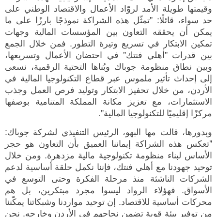
وقيمتها طويلة الأمد لروّاد الأعمال والاقتصاد الوطني على
حد سواء، قائلًا: "تمثّل هذه الشراكة نموذجًا بارزًا على ما
يمكن أن يحققه التعاون بين المؤسسات المالية وجهات
تمكين الابتكار في تسريع وتيرة التطور. فمن خلال الجمع
بين قدرات "أهلي فنتك" في احتضان الأعمال وتسريعها،
وبين نطاق منظومة جوباك وبُناها التحتية الرقمية، نسعى
إلى إحداث تأثير ملموس عبر قطاع التكنولوجيا المالية في
الأردن، من خلال تحفيز الابتكار وتوليد فرص العمل وجذب
الاستثمارات، مع تعزيز مكانة المملكة المتنامية بوصفها
مركزًا إقليميًا للتكنولوجيا المالية".
وبدورها، قالت مها البهو، الرئيس التنفيذي لشركة جوباك:
"تعكس هذه الشراكة إيماننا العميق بأن التعاون هو حجر
الأساس لبناء منظومة تكنولوجية مالية مزدهرة. ومن خلال
توحيد جهودنا مع أهلي فنتك، فإننا نكمل حلقة أساسية لدعم
الشركات الناشئة منذ مرحلة الفكرة وحتى التوسع في
الأسواق. فهؤلاء الرواد ليسوا مجرد مبتكرين، بل هم
محركات أساسية للاقتصاد. إن توحيد مواردنا وشبكاتنا يمكّننا
من توفير بيئة قوية تضمن نجاحهم في الأردن وخارجه. نحن