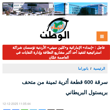
عاجل : «إمداد» الإماراتية و«كلين سيتي» الأردنية تؤسسان شراكة
استراتيجية لتنفيذ أحد أكبر مشاريع النظافة وإدارة النفايات في
العاصمة عمّان
الرئيسية
بانوراما
سرقة 600 قطعة أثرية ثمينة من متحف
بريستول البريطاني
12-12-2025 11:05:44