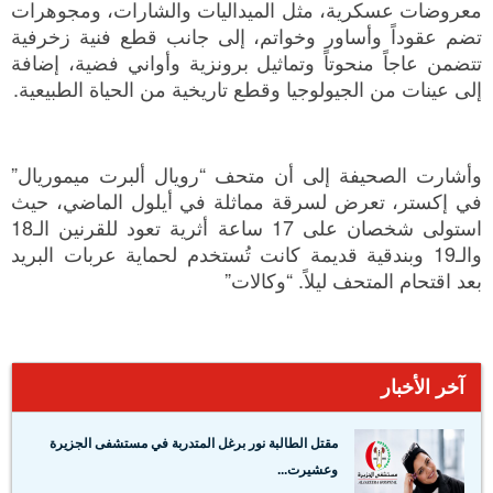
معروضات عسكرية، مثل الميداليات والشارات، ومجوهرات
تضم عقوداً وأساور وخواتم، إلى جانب قطع فنية زخرفية
تتضمن عاجاً منحوتاً وتماثيل برونزية وأواني فضية، إضافة
إلى عينات من الجيولوجيا وقطع تاريخية من الحياة الطبيعية.
وأشارت الصحيفة إلى أن متحف “رويال ألبرت ميموريال”
في إكستر، تعرض لسرقة مماثلة في أيلول الماضي، حيث
استولى شخصان على 17 ساعة أثرية تعود للقرنين الـ18
والـ19 وبندقية قديمة كانت تُستخدم لحماية عربات البريد
بعد اقتحام المتحف ليلاً. “وكالات”
آخر الأخبار
مقتل الطالبة نور برغل المتدربة في مستشفى الجزيرة
وعشيرت...