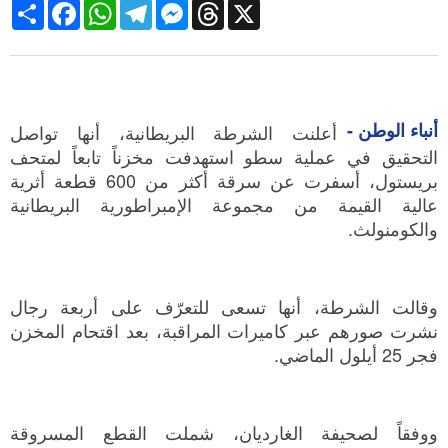
Share
Facebook
WhatsApp
Telegram
Messenger
Threads
X
أنباء الوطن -
أعلنت الشرطة البريطانية، أنها تواصل
التحقيق في عملية سطو استهدفت مخزناً تابعاً لمتحف
بريستول، أسفرت عن سرقة أكثر من 600 قطعة أثرية
عالية القيمة من مجموعة الإمبراطورية البريطانية
والكومنولث.
وقالت الشرطة، أنها تسعى للتعرّف على أربعة رجال
نشرت صورهم عبر كاميرات المراقبة، بعد اقتحام المخزن
فجر 25 أيلول الماضي.
ووفقاً لصحيفة الغارديان، شملت القطع المسروقة