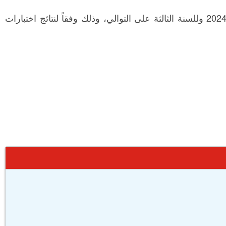
وفي هذا السياق تم تجسيد هذه الجهود بحصول الشركة على جائزة "أسرع شبكة إنترنت ثابت - فايبر" في المملكة لعام 2024 وللسنة الثالثة على التوالي، وذلك وفقاً لنتائج اختبارات