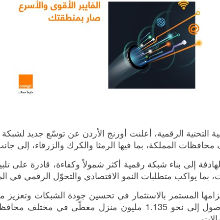
ة التحتية الرقمية، أعلنت أورنج الأردن عن توسّع جديد لشبك
افظات المملكة، بما فيها الرمثا والكرك والزرقاء، إلى جان
لهادفة إلى بناء شبكة رقمية أكثر شمولاً وكفاءة، قادرة على ت
، بما يواكب متطلبات النمو الاقتصادي والتحوّل الرقمي في الم
لتزامها المستمر بالاستثمار في تحسين جودة الشبكات وتعزيز مو
أنها نجحت منذ إطلاق خدمات الفايبر في عام 2016 في الوصول إلى نح
الات.