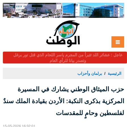
عاجل : عشائر اللد تتبرأ من المجرم ياسر اللحام الذي قتل نور برغل
وتصدر بيانا للرأي العام
الرئيسية
برلمان وأحزاب
حزب الميثاق الوطني يشارك في المسيرة
المركزية بذكرى النكبة: الأردن بقيادة الملك سندٌ
لفلسطين وحامٍ للمقدسات
15-05-2026 16:32:01