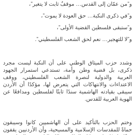
و”من عمّان إلى القدس… موقفٌ ثابت لا يتغير”،
و”في ذكرى النكبة… حق العودة لا يموت”،
و”ستبقى فلسطين القضية الأولى”،
و”لا للتهجير… نعم لحق الشعب الفلسطيني”.
وشدد حزب الميثاق الوطني على أن النكبة ليست مجرد
ذكرى، بل قضية وطن وأمة، تستدعي استمرار الجهود
العربية والدولية لنصرة الشعب الفلسطيني، ووقف
الاعتداءات والانتهاكات التي يتعرض لها، مؤكدًا أن الأردن
سيبقى بقيادته الهاشمية سندًا ثابتًا لفلسطين ومدافعًا عن
الهوية العربية للقدس.
وختم الحزب بالتأكيد على أن الهاشميين كانوا وسيبقون
حماةً للمقدسات الإسلامية والمسيحية، وأن الأردنيين يقفون