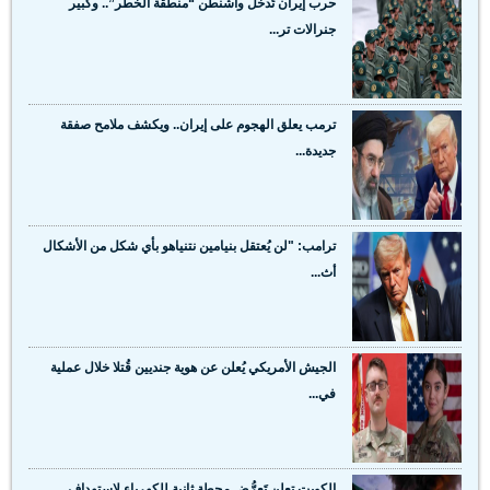
حرب إيران تُدخل واشنطن “منطقة الخطر”.. وكبير
جنرالات تر...
ترمب يعلق الهجوم على إيران.. ويكشف ملامح صفقة
جديدة...
ترامب: "لن يُعتقل بنيامين نتنياهو بأي شكل من الأشكال
أث...
الجيش الأمريكي يُعلن عن هوية جنديين قُتلا خلال عملية
في...
الكويت تعلن تَعرُّض محطة ثانية للكهرباء لاستهداف