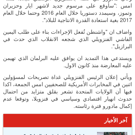
امس :"سأوقع على مرسوم جديد لاشهر ايار وحزيران
وتموز، وسيمدد دستوريا خلال العام 2016 وحتما خلال العام
2017 بغية استعادة القدرة الانتاجية للبلاد".
واضاف ان "واشنطن تُفعل الإجراءات بناء على طلب اليمين
الفاشي الفنزويلي الذي شجعه الانقلاب الذي حدث في
البرازيل".
ويستدعي هذا التمديد ان يوافق عليه البرلمان الذي تهيمن
عليه المعارضة منذ كانون الاول.
ويأتي إعلان الرئيس الفنزويلي غداة تصريحات لمسؤولين
اثنين في المخابرات الأمريكية للصحفيين امس الجمعة، اكدا
فيها أن الولايات المتحدة تشعر بقلق متزايد من احتمال
حدوث انهيار اقتصادي وسياسي في فنزويلا، وتوقعا عدم
إكمال مادورو فترة رئاسته.
آخر الأخبار