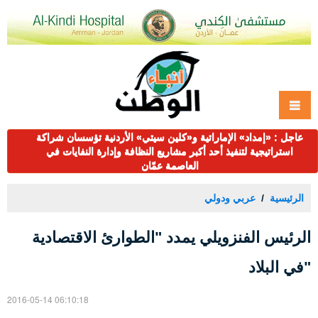
عاجل : «إمداد» الإماراتية و«كلين سيتي» الأردنية تؤسسان شراكة
استراتيجية لتنفيذ أحد أكبر مشاريع النظافة وإدارة النفايات في
العاصمة عمّان
الرئيسية
عربي ودولي
الرئيس الفنزويلي يمدد "الطوارئ الاقتصادية
"في البلاد
2016-05-14 06:10:18