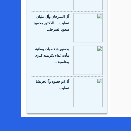
آل السرحان وآل عليان
نسايب … الدكتور محمود
سعود السرحا...
بحضور شخصيات وطنية ..
مأدبة غداء تكريمية كبرى
بمناسبة ...
آل ابو حصوة وآ الخريشا
نسايب