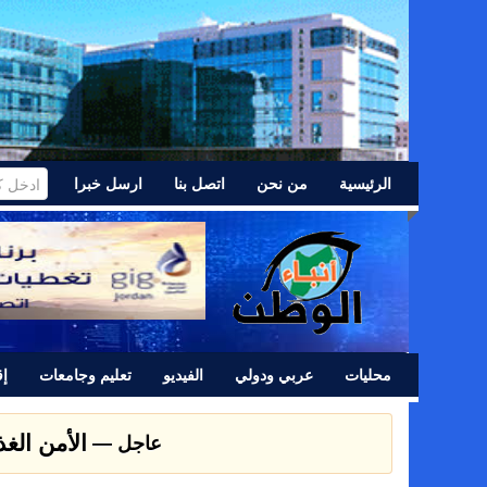
الرئيسية
من نحن
اتصل بنا
ارسل خبرا
محليات
عربي ودولي
الفيديو
تعليم وجامعات
إق
الأمن الغ
عاجل —