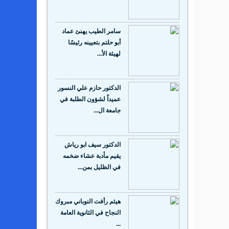
سامر الطيب يهنئ عماد
أبو حلتم بتعيينه رئيسًا
لهيئة الأ...
الدكتور حازم علي النسور
عميداً لشؤون الطلبة في
جامعة ال...
الدكتور سيف ابو رياش
يقيم مأدبة عشاء ضخمه
في الظليل بمن...
هيثم رأفت النوباني مبروك
النجاح في الثانوية العامة
...