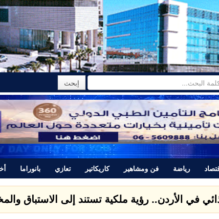
تصاد
رياضة
فن ومشاهير
كاريكاتير
تعازي
بانوراما
أخب
ذائي في الأردن.. رؤية ملكية تستند إلى الاستباق وال