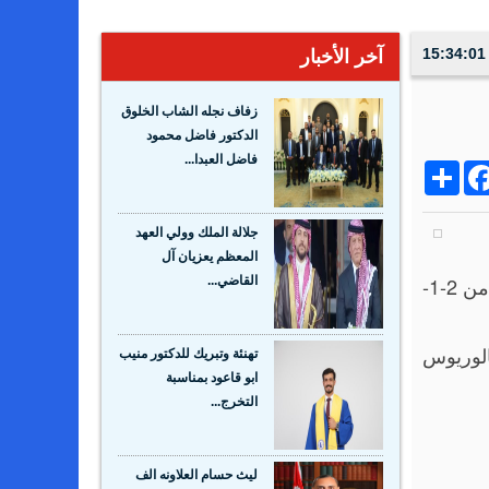
آخر الأخبار
زفاف نجله الشاب الخلوق
الدكتور فاضل محمود
فاضل العبدا...
Share
Facebo
Wh
جلالة الملك وولي العهد
المعظم يعزيان آل
اعلنت شركة الالبان الاردنية "مها" عن تعيين المهندس أحمد ماهر الحوراني نائبا للمدير العام غازي جابر، اعتبارا من 2-1-
القاضي...
الوريوس
تهنئة وتبريك للدكتور منيب
ابو قاعود بمناسبة
التخرج...
ليث حسام العلاونه الف