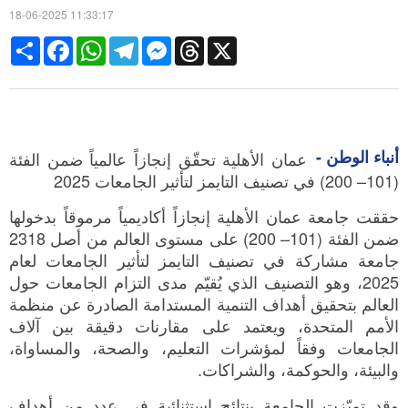
18-06-2025 11:33:17
Share
Facebook
WhatsApp
Telegram
Messenger
Threads
X
أنباء الوطن -
عمان الأهلية تحقّق إنجازاً عالمياً ضمن الفئة
(101– 200) في تصنيف التايمز لتأثير الجامعات 2025
حققت جامعة عمان الأهلية إنجازاً أكاديمياً مرموقاً بدخولها
ضمن الفئة (101– 200) على مستوى العالم من أصل 2318
جامعة مشاركة في تصنيف التايمز لتأثير الجامعات لعام
2025، وهو التصنيف الذي يُقيّم مدى التزام الجامعات حول
العالم بتحقيق أهداف التنمية المستدامة الصادرة عن منظمة
الأمم المتحدة، ويعتمد على مقارنات دقيقة بين آلاف
الجامعات وفقاً لمؤشرات التعليم، والصحة، والمساواة،
والبيئة، والحوكمة، والشراكات.
وقد تميّزت الجامعة بنتائج استثنائية في عدد من أهداف