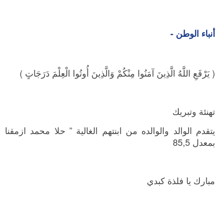
أنباء الوطن -
( يَرْفَعِ اللَّهُ الَّذِينَ آمَنُوا مِنْكُمْ وَالَّذِينَ أُوتُوا الْعِلْمَ دَرَجَاتٍ )
تهنئة وتبريك
يتقدم الوالد والوالده من ابنتهم الغالية ” حلا محمد ازمقنا
بمعدل 85,5
مبارك يا فلذة كبدي