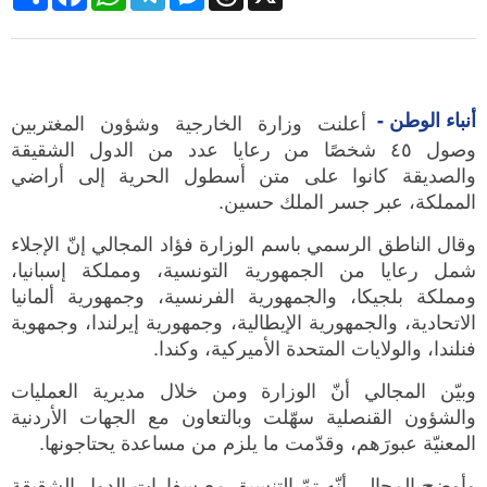
أنباء الوطن -
أعلنت وزارة الخارجية وشؤون المغتربين
وصول ٤٥ شخصًا من رعايا عدد من الدول الشقيقة
والصديقة كانوا على متن أسطول الحرية إلى أراضي
المملكة، عبر جسر الملك حسين.
وقال الناطق الرسمي باسم الوزارة فؤاد المجالي إنّ الإجلاء
شمل رعايا من الجمهورية التونسية، ومملكة إسبانيا،
ومملكة بلجيكا، والجمهورية الفرنسية، وجمهورية ألمانيا
الاتحادية، والجمهورية الإيطالية، وجمهورية إيرلندا، وجمهوية
فنلندا، والولايات المتحدة الأميركية، وكندا.
وبيّن المجالي أنّ الوزارة ومن خلال مديرية العمليات
والشؤون القنصلية سهّلت وبالتعاون مع الجهات الأردنية
المعنيّة عبورَهم، وقدّمت ما يلزم من مساعدة يحتاجونها.
وأوضح المجالي أنّه تمّ التنسيق مع سفارات الدول الشقيقة