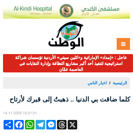
عاجل : «إمداد» الإماراتية و«كلين سيتي» الأردنية تؤسسان شراكة
استراتيجية لتنفيذ أحد أكبر مشاريع النظافة وإدارة النفايات في
العاصمة عمّان
الرئيسية
اخبار الناس
كلما ضاقت بي الدنيا .. ذهبتُ إلى قبرك لأرتاح
14-11-2025 10:21:01
Share
Facebook
WhatsApp
Telegram
Messenger
Threads
X