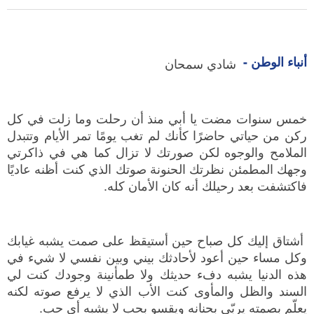
أنباء الوطن -
شادي سمحان
خمس سنوات مضت يا أبي منذ أن رحلت وما زلت في كل
ركن من حياتي حاضرًا كأنك لم تغب يومًا تمر الأيام وتتبدل
الملامح والوجوه لكن صورتك لا تزال كما هي في ذاكرتي
وجهك المطمئن نظرتك الحنونة صوتك الذي كنت أظنه عاديًا
فاكتشفت بعد رحيلك أنه كان الأمان كله.
أشتاق إليك كل صباح حين أستيقظ على صمت يشبه غيابك
وكل مساء حين أعود لأحادثك بيني وبين نفسي لا شيء في
هذه الدنيا يشبه دفء حديثك ولا طمأنينة وجودك كنت لي
السند والظل والمأوى كنت الأب الذي لا يرفع صوته لكنه
يعلّم بصمته يربّي بحنانه ويقسو بحب لا يشبه أي حب.