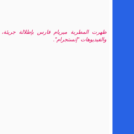
ظهرت المطربة ميريام فارس بإطلالة جريئة،
والفيديوهات "إنستجرام".