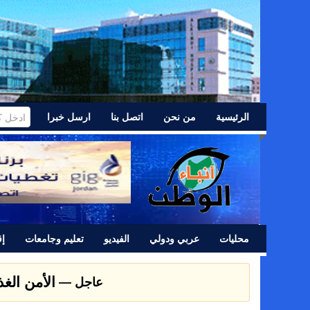
الرئيسية
من نحن
اتصل بنا
ارسل خبرا
محليات
عربي ودولي
الفيديو
تعليم وجامعات
إق
الأمن الغ
عاجل —