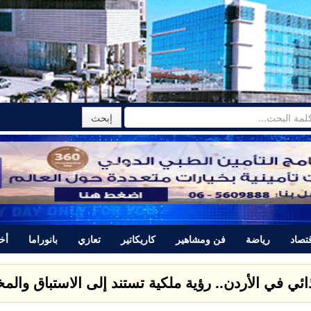
تصاد
رياضة
فن ومشاهير
كاريكاتير
تعازي
بانوراما
أخب
ذائي في الأردن.. رؤية ملكية تستند إلى الاستباق وال