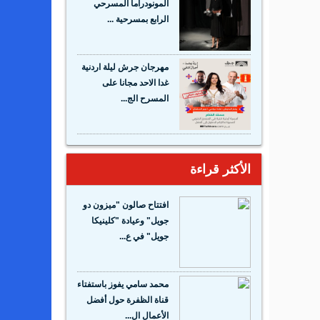
المونودراما المسرحي
الرابع بمسرحية ...
مهرجان جرش ليلة اردنية
غدا الاحد مجانا على
المسرح الج...
الأكثر قراءة
افتتاح صالون "ميزون دو
جويل" وعيادة "كلينيكا
جويل" في ع...
محمد سامي يفوز باستفتاء
قناة الظفرة حول أفضل
الأعمال ال...