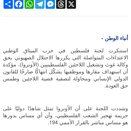
Share
Facebook
WhatsApp
Telegram
Messenger
Threads
X
أنباء الوطن -
استنكرت لجنة فلسطين في حزب الميثاق الوطني
الاعتداءات المتواصلة التي يكررها الاحتلال الصهيوني بحق
وكالة غوث وتشغيل اللاجئين الفلسطينيين (الأونروا)، مؤكدة
أن استهداف مقارها وموظفيها يشكّل انتهاكًا صارخًا للقانون
الدولي الإنساني ومحاولة لتصفية قضية اللاجئين وطمس
حق العودة.
وشددت اللجنة على أن الأونروا تمثل شاهدًا دوليًا على
جريمة تهجير الشعب الفلسطيني، وأن أي مساس بدورها
هو مساس مباشر بالقرار الأممي 194.