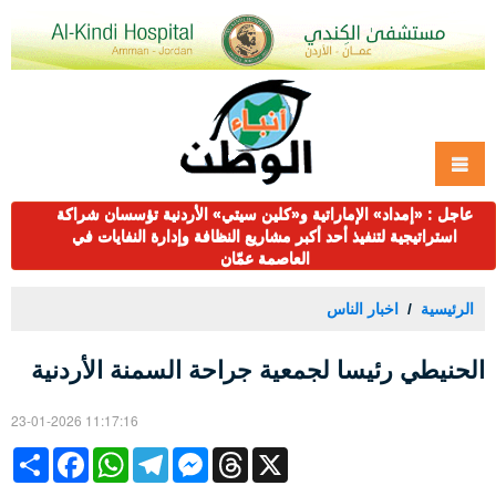
عاجل : «إمداد» الإماراتية و«كلين سيتي» الأردنية تؤسسان شراكة
استراتيجية لتنفيذ أحد أكبر مشاريع النظافة وإدارة النفايات في
العاصمة عمّان
الرئيسية
اخبار الناس
الحنيطي رئيسا لجمعية جراحة السمنة الأردنية
23-01-2026 11:17:16
Share
Facebook
WhatsApp
Telegram
Messenger
Threads
X