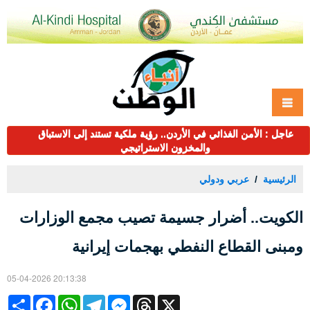
عاجل : الأمن الغذائي في الأردن.. رؤية ملكية تستند إلى الاستباق
والمخزون الاستراتيجي
الرئيسية
عربي ودولي
الكويت.. أضرار جسيمة تصيب مجمع الوزارات
ومبنى القطاع النفطي بهجمات إيرانية
05-04-2026 20:13:38
Share
Facebook
WhatsApp
Telegram
Messenger
Threads
X