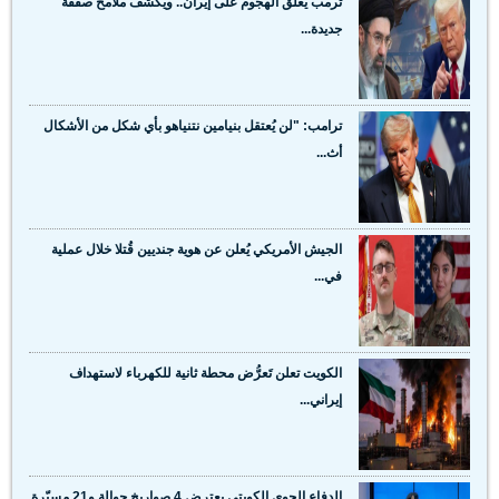
ترمب يعلق الهجوم على إيران.. ويكشف ملامح صفقة
جديدة...
ترامب: "لن يُعتقل بنيامين نتنياهو بأي شكل من الأشكال
أث...
الجيش الأمريكي يُعلن عن هوية جنديين قُتلا خلال عملية
في...
الكويت تعلن تَعرُّض محطة ثانية للكهرباء لاستهداف
إيراني...
الدفاع الجوي الكويتي يعترض 4 صواريخ جوالة و21 مسيّرة