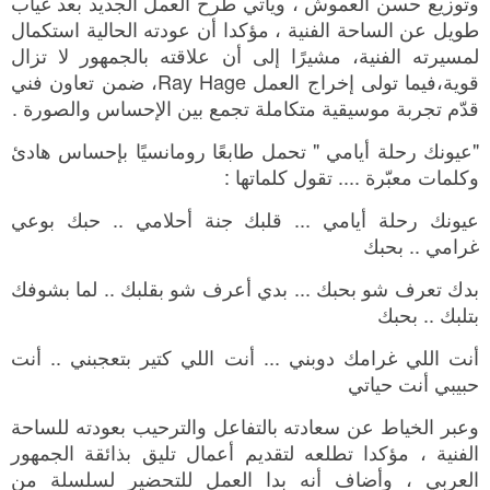
وتوزيع حسن العموش ، وياتي طرح العمل الجديد بعد غياب
طويل عن الساحة الفنية ، مؤكدا أن عودته الحالية استكمال
لمسيرته الفنية، مشيرًا إلى أن علاقته بالجمهور لا تزال
قوية،فيما تولى إخراج العمل Ray Hage، ضمن تعاون فني
قدّم تجربة موسيقية متكاملة تجمع بين الإحساس والصورة .
"عيونك رحلة أيامي " تحمل طابعًا رومانسيًا بإحساس هادئ
وكلمات معبّرة .... تقول كلماتها :
عيونك رحلة أيامي ... قلبك جنة أحلامي .. حبك بوعي
غرامي .. بحبك
بدك تعرف شو بحبك ... بدي أعرف شو بقلبك .. لما بشوفك
بتلبك .. بحبك
أنت اللي غرامك دوبني ... أنت اللي كتير بتعجبني .. أنت
حبيبي أنت حياتي
وعبر الخياط عن سعادته بالتفاعل والترحيب بعودته للساحة
الفنية ، مؤكدا تطلعه لتقديم أعمال تليق بذائقة الجمهور
العربي ، وأضاف أنه بدا العمل للتحضير لسلسلة من