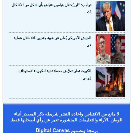
ترامب: "لن يُعتقل بنيامين نتنياهو بأي شكل من الأشكال
أث...
الجيش الأمريكي يُعلن عن هوية جنديين قُتلا خلال عملية
في...
الكويت تعلن تَعرُّض محطة ثانية للكهرباء لاستهداف
إيراني...
لا مانع من الاقتباس واعادة النشر شريطة ذكر المصدر أنباء
الوطن .الآراء والتعليقات المنشورة تعبر عن رأي أصحابها فقط
Digital Canvas
برمجة وتصميم