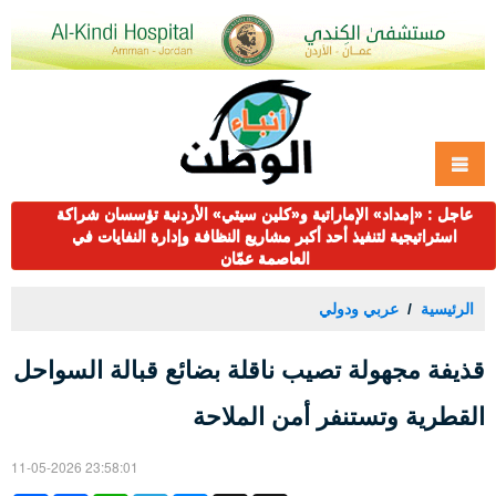
عاجل : «إمداد» الإماراتية و«كلين سيتي» الأردنية تؤسسان شراكة
استراتيجية لتنفيذ أحد أكبر مشاريع النظافة وإدارة النفايات في
العاصمة عمّان
الرئيسية
عربي ودولي
قذيفة مجهولة تصيب ناقلة بضائع قبالة السواحل
القطرية وتستنفر أمن الملاحة
11-05-2026 23:58:01