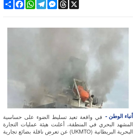
Share
Facebook
WhatsApp
Telegram
Messenger
Threads
X
أنباء الوطن -
في واقعة تعيد تسليط الضوء على حساسية
المشهد البحري في المنطقة، أعلنت هيئة عمليات التجارة
البحرية البريطانية (UKMTO) عن تعرض ناقلة بضائع تجارية