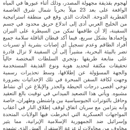
لهجوم بقذيفة مجهولة المصدر، وذلك أثناء عبورها في المياه
الواقعة على بعد 23 ميلاً بحرياً شمال شرق العاصمة
القطرية الدوحة. الحادث الذي وقع في منطقة استراتيجية
من الخليج العربي أدى إلى اندلاع حريق محدود في جسم
السفينة، إلا أن طاقمها تمكن من السيطرة على النيران
وإخمادها بشكل سريع، فيما أكد قبطان الناقلة سلامة جميع
أفراد الطاقم وعدم تسجيل أي إصابات بشرية أو تسربات
تضر بالبيئة البحرية، مشيراً إلى أن السفينة لا تزال قادرة
على متابعة طريقها ،وتجري السلطات المختصة حالياً
تحقيقات مكثفة لتحديد هوية ونوع القذيفة المستخدمة
والجهة المسؤولة عن إطلاقها، وسط تحذيرات رسمية
وجهت لكافة السفن المبحرة في تلك الإحداثيات بضرورة
توخي أقصى درجات الحيطة والحذر والإبلاغ عن أي نشاط
مشبوه. ويأتي هذا التصعيد الميداني في توقيت بالغ التعقيد
وحافل بالتوترات الجيوسياسية بين واشنطن وطهران، خاصة
وأنه يتزامن مع سريان اتفاق لوقف إطلاق النار في أعقاب
المواجهات العسكرية التي انخرطت فيها الولايات المتحدة
وإسرائيل ضد الجمهورية الإسلامية الإيرانية، مما يثير
مخاوف من محاولات لزعزعة الاستقرار الهش الذي تشهده