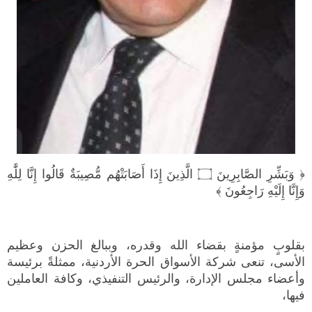
﴿ وَبَشِّرِ الصَّابِرِينَ ۝ الَّذِينَ إِذَا أَصَابَتْهُم مُّصِيبَةٌ قَالُوا إِنَّا لِلَّٰهِ
وَإِنَّا إِلَيْهِ رَاجِعُونَ ﴾
بقلوبٍ مؤمنةٍ بقضاء الله وقدره، وببالغ الحزن وعظيم
الأسى، تنعى شركة الأسواق الحرة الأردنية، ممثلةً برئيسة
وأعضاء مجلس الإدارة، والرئيس التنفيذي، وكافة العاملين
فيها،