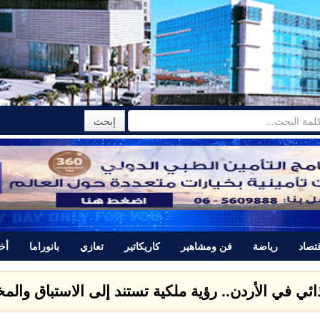
تصاد
رياضة
فن ومشاهير
كاريكاتير
تعازي
بانوراما
أخب
تتبرأ من المجرم ياسر اللحام الذي قتل نور برغل وتصدر