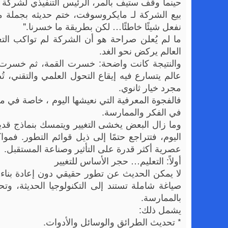
حينما وقف ستيف بالمر، الرئيس التنفيذي لشركة نوك
بيع الشركة لـ مايكروسوفت، ختم حديثه بجملة مؤ
نفعل شيئًا خاطئًا… لكن بطريقة ما خسرنا."
ما لم يُعلن صراحة هو أن الشركة لم تواكب التغي
العالم يركض نحو الغد.
والنتيجة كانت واضحة: خسرت القمة، ثم خسرت نفسه
عالم يتسارع فيه إيقاع التحول العلمي والتقني، 
مجرد خيار ثانوي.
فالفجوة المعرفية التي نعيشها اليوم ، خاصة في مجا
في الفكر والممارسة.
وما زال البعض يخشى التغيير ويتمسك بنماذج قد
اليوم، فتتراجع حتمًا إلى ذيل قوائم التطور. فمو
عصرية أكثر قدرة على التأثير وصناعة المستقبل.
أولاً: التعليم… حجر الأساس للتغيير
لا يمكن الحديث عن تطور حقيقي دون إعادة بناء 
صياغة شاملة تستند إلى التكنولوجيا الحديثة، وت
بالممارسة.
يشمل ذلك:
* تحديث الطرائق والوسائل والأدوات.