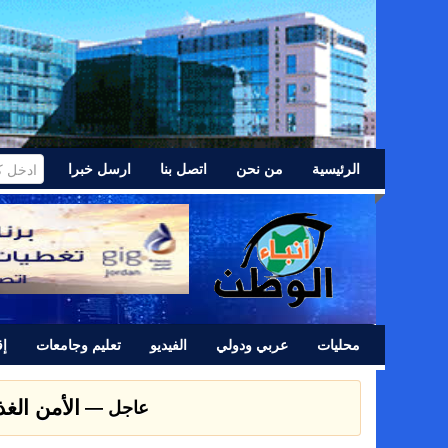
الرئيسية
من نحن
اتصل بنا
ارسل خبرا
محليات
عربي ودولي
الفيديو
تعليم وجامعات
إق
عشائر اللد 
عاجل —