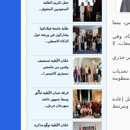
حفل تكريم الطلبة
السعوديين المتفوق...
، بينما
طلبة جامعة فيلادلفيا
اء، وفي
يشاركون في ورشة حول
عات، لا
الذكاء الاصطن...
يير جذري
عمّان الأهلية تستضيف
وفدين من جامعتي
 تحديات
ديميتري كانتيمير ا...
 منظومة
فرقة عمان الأهلية تتألّق
ل إعادة
وسط جمهور حاشد
 ومرتبط
بمهرجان جرش...
عمّان الأهلية توقّع مذكرة