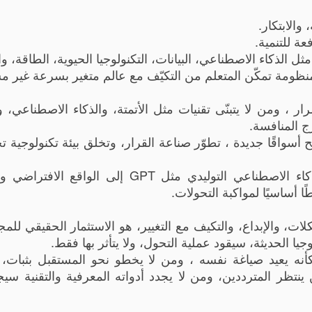
والابتكار.
عة للتنمية.
 الذكاء الاصطناعي، البيانات، التكنولوجيا الحيوية، الطاقة، وا
ل منظومة تمكّن المتعلم من التكيّف مع عالم متغير بسرعة غير م
ر ، ومن لا يتبنّى تقنيات مثل الأتمتة، والذكاء الاصطناعي، و
ج المنافسة.
فتح أسواقًا جديدة ، تطوّر صناعة القرار، وتخلق بيئة تكنولوجية ت
كما أن فهم أدوات العصر التكنولوجي ، من الذكاء الاصطناعي التوليدي مثل GPT إلى 
ا أساسيًا لمواكبة التحولات.
ات، والإبداع، والتكيف مع التغيير، هو الاستثمار الحقيقي للمج
يا الحديثة، سيقود عملية التحول، ولا يتأثر بها فقط.
 وكأنه يعيد صياغة نفسه ، ومن لا يخطو نحو المستقبل بثبات،
ينتظر المترددين، ومن لا يجدد أدواته المعرفية والتقنية سي