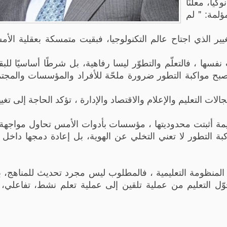
يا، معلنًا
لمة: " لم
ير الذي اجتاح عالم التكنولوجيا، فبقيت متمسكة بعقلية الأمس
ا ، فالتعلّم والتطوّر ليسا رفاهية، بل شرطًا أساسيًا للبق
تُصبح مواكبة التطور ضرورة ملحّة للأفراد والمؤسسات والمجتم
لات التعليم والإعلام والاقتصاد والإدارة ، تؤكد الحاجة إلى تغ
يمة أثبتت محدوديتها ، مؤسسات بأدوات الأمس تحاول مواجهة
اكبة التطور لا تعني التخلي عن الهوية، بل إعادة دمجها داخل
المنظومة التعليمية ، فالمطلوب ليس مجرد تحديث للمناهج، ب
حوّل التعليم من عملية تلقين إلى عملية تعلم نشط، تفاعلي،