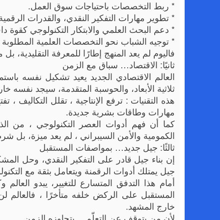
* ربط التخصصات باحتياجات سوق العمل.
* تطوير مهارات التفكير النقدي، والقدرات الرقمية، 
* دعم البحث العلمي والابتكار التكنولوجي كقوة داف
* توجيه الشباب نحو التخصصات العلمية المطلوبة مثل
فاليوم لم يعد المنهج إطارًا للمعرفة التقليدية، ب
ثانيًا: الاقتصاد… سباق مع الزمن
العالم الاقتصادي الجديد يعيد تشكيل نفسه باستمرا
ثلاثية الأبعاد، والحوسبة المتقدمة، سيجد نفسه خار
هذه التقنيات : ترفع الإنتاجية ، تقلل التكاليف ، ت
مهارات وطاقات بشرية جديدة.
الكمومية والأمن السيبراني ، لم يعد ميزة، بل شرطً
ثالثًا: جيل جديد… بمواصفات المستقبل
إن بناء جيل قادر على التفكير النقدي، وحل المشكل
جيل يمتلك أدوات الرقمنة ويتعامل بثقة مع التكنولوج
أمام هذا التدفق المتسارع للتغيير، يبدو العالم
المستقبل على الركض خلفه متأخرًا ، فالعالم لن 
خارج المشهد.
لأن من يتوقف عن التعلّم… يتجاوزه الزمن.