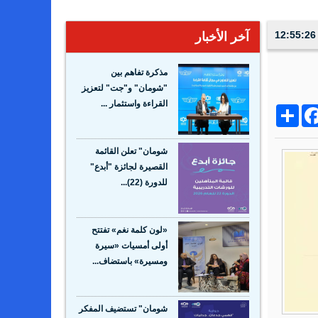
آخر الأخبار
مذكرة تفاهم بين
"شومان" و"جت" لتعزيز
القراءة واستثمار ...
Share
Facebo
Wh
شومان" تعلن القائمة
القصيرة لجائزة "أبدع"
للدورة (22)...
«لون كلمة نغم» تفتتح
أولى أمسيات «سيرة
ومسيرة» باستضاف...
شومان" تستضيف المفكر