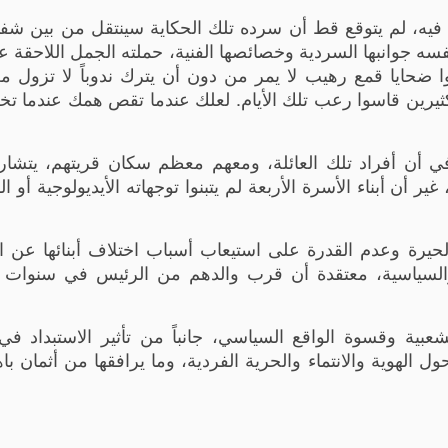
يه، لم يتوقع قط أن سرده تلك الحكاية سينتقل من بين شفتيه
فسه جوانبها السردية وخصائصها الفنية، حملته الجمل اللاحقة ع
نوا ضحايا قمع رهيب لا يمر من دون أن يترك ندوباً لا تزول م
ثيرين قاسوا رعب تلك الأيام. لعلك عندما تقص همك عندما ت
ي أن أفراد تلك العائلة، ومعهم معظم سكان قريتهم، يتشا
ير أن أبناء الأسرة الأربعة لم يتبنوا توجهاته الأيديولوجية أو ا
حيرة وعدم القدرة على استيعاب أسباب اختلاف أبنائها عن ا
والسياسية، معتقدة أن قرب والدهم من الرئيس في سنوات 
عبية وقسوة الواقع السياسي، جانباً من تأثير الاستبداد ف
حول الهوية والانتماء والحرية الفردية، وما يرافقها من أثمان 