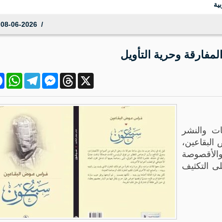
ية
08-06-2026 12:55:26
مفارقة وحرية التأويل
ok
atsApp
Telegram
Messenger
Threads
X
ت والنشر
البقاعين،
والأقصوصة
ى التكثيف