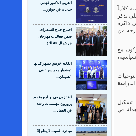
العربي الدكتور فهمي
 كلاماً
جدعان في حواري...
لى تذكر
ن ذاكرة
خرجه من
افتتاح جناح السفارات
ضمن فعاليات مهرجان
جرش ال 40 للثق...
ركون مع
لسياسية،
الكاتبة خريس تشهر كتابها
"مشوار مع بيسوا" في
لتوجهات
"شومان...
الدراسة
الفائزون في برنامج مقدام
ي تشكيل
يزورون مؤسسات رائدة
باهظة في
في العمل ...
مبادرة الصيف لا يحلو إلا