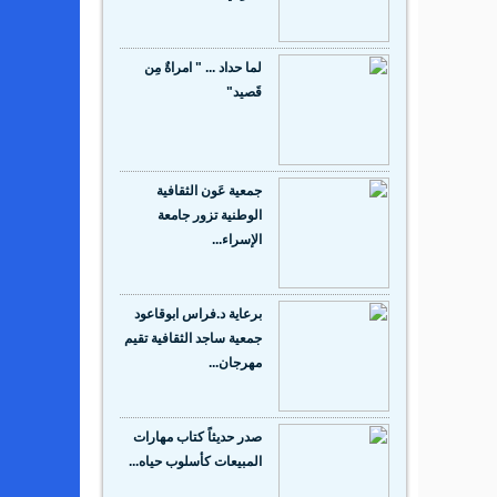
لما حداد ... " امراةٌ مِن
قَصيد"
جمعية عَون الثقافية
الوطنية تزور جامعة
الإسراء...
برعاية د.فراس ابوقاعود
جمعية ساجد الثقافية تقيم
مهرجان...
صدر حديثاً كتاب مهارات
المبيعات كأسلوب حياه...