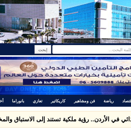
تصاد
رياضة
فن ومشاهير
كاريكاتير
تعازي
بانوراما
أخب