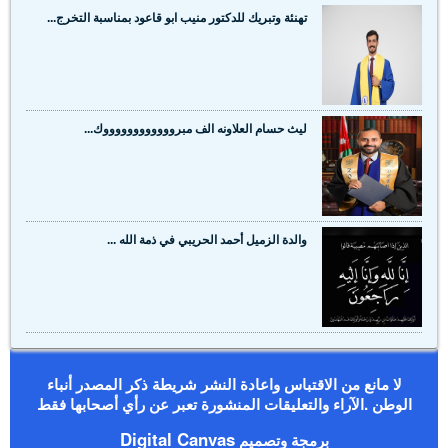
تهنئة وتبريك للدكتور منيب ابو قاعود بمناسبة التخرج...
ليث حسام العلاونه الف مبرووووووووووووك...
والدة الزميل أحمد الحريبي في ذمة الله ...
لا مانع من الاقتباس واعادة النشر شريطة ذكر المصدر أنباء
الوطن .الآراء والتعليقات المنشورة تعبر عن رأي أصحابها فقط
Digital Canvas
برمجة وتصميم