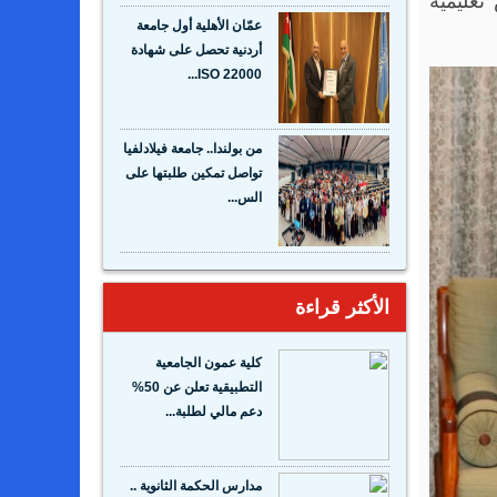
أردنية تحصل على شهادة
ISO 22000...
من بولندا.. جامعة فيلادلفيا
تواصل تمكين طلبتها على
الس...
الأكثر قراءة
كلية عمون الجامعية
التطبيقية تعلن عن 50%
دعم مالي لطلبة...
مدارس الحكمة الثانوية ..
للتميز عنوان .. واحد
وخمسون ع...