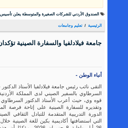
فيديو لفرقة من طلبة عمان الأهلية بعنوان : "دايماً بالعالي ، بن
الرئيسية
تعليم وجامعات
جامعة فيلادلفيا والسفارة الصينية تؤكدان
أنباء الوطن -
التقى نائب رئيس جامعة فيلادلفيا الأستاذ الدكتور 
السرطاوي بالسفير الصيني لدى المملكة الأردنية
قوه وي، حيث أعرب الأستاذ الدكتور السرطاو
وتقديره للسفارة الصينية على إتاحة فرصة ال
الدورة التدريبية المتقدمة للتبادل الثقافي الصي
التي استضافتها أكاديمية بكين للغة الصينية خلال
26 أيار ولغاية 8 حزيران 2026، م
أسهمت في تعزيز الخبرات الأكاديمية والثقافية، وف