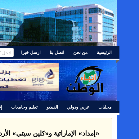
الرئيسية
من نحن
اتصل بنا
ارسل خبرا
محليات
عربي ودولي
الفيديو
تعليم وجامعات
إق
التربية تُحدد الاثنين موعداً
عاجل —