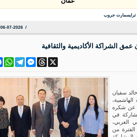
ينا جيل ورا جيل "
06-07-2026 00:01:25
 عمق الشراكة الأكاديمية والثقافية
ok
atsApp
Telegram
Messenger
Threads
X
خالد سفيان
 الهاشمية،
ي عن شكره
مشاركة في
ني العربي،
 الفترة من
ؤكدًا أن هذه المشاركة
تحت آفاقًا