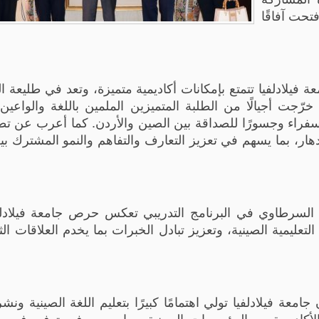
 فيلادلفيا تتمتع بإمكانات أكاديمية متميزة، وتعد في طليعة ا
 خرّجت أجيالًا من الطلبة المتميزين الملمين باللغة والواعين 
ا سفراء وجسورًا للصداقة بين الصين والأردن. كما أعرب عن تط
دهار، بما يسهم في تعزيز التعارف والتفاهم والنمو المشترك ب
د السرطاوي في البرنامج التدريبي تعكس حرص جامعة فيلادل
عليمية الصينية، وتعزيز تبادل الخبرات بما يخدم العلاقات الثن
معة فيلادلفيا تولي اهتمامًا كبيرًا بتعليم اللغة الصينية ونشر
الأكاديمية مع المؤسسات الصينية، بما يسهم في توفير فرص 
عزيز أواصر الصداقة الأردنية الصينية