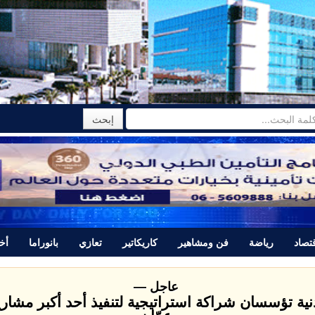
تصاد
رياضة
فن ومشاهير
كاريكاتير
تعازي
بانوراما
أخب
 لإعلان نتائج التوجيهي عبر tawjihi.jo ومؤتمراً صحفياً عند الخامسة