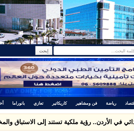
تصاد
رياضة
فن ومشاهير
كاريكاتير
تعازي
بانوراما
أخب
تتبرأ من المجرم ياسر اللحام الذي قتل نور برغل وتصدر