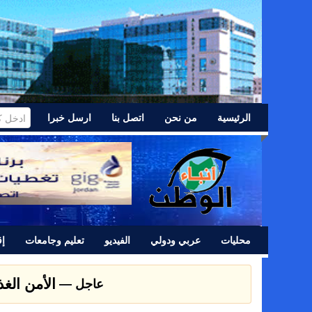
الرئيسية
من نحن
اتصل بنا
ارسل خبرا
محليات
عربي ودولي
الفيديو
تعليم وجامعات
إق
عشائر اللد 
عاجل —