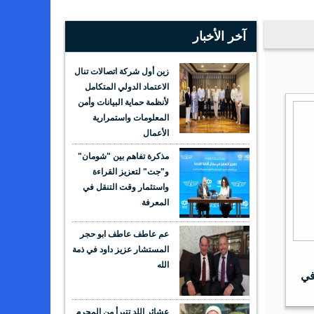
آخر الأخبار
زين أول شركة اتصالات تنال
الاعتماد الدولي المتكامل
لأنظمة حماية البيانات وأمن
المعلومات واستمرارية
الأعمال
مذكرة تفاهم بين "شومان"
و"جت" لتعزيز القراءة
واستثمار وقت التنقل في
المعرفة
عم عاطف عاطف ابو حجر
المستشار عزيز داود في ذمة
الله
 في
عشائر اللد تتبرأ من المجرم