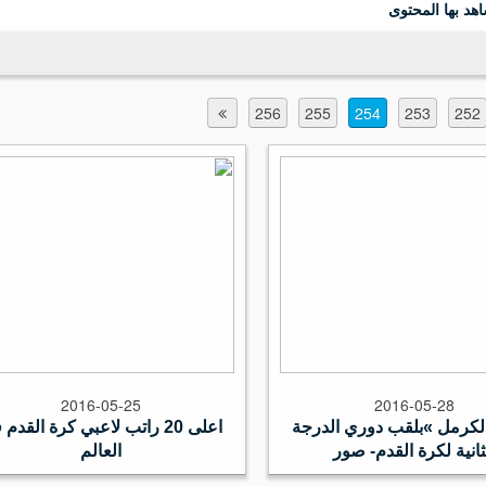
هد بها المحتوى
256
255
254
253
252
2016-05-25
2016-05-28
اعلى 20 راتب لاعبي كرة القدم
ثانية لكرة القدم- صور
العالم