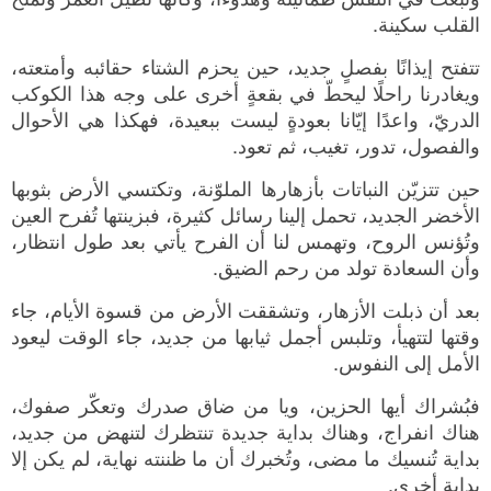
القلب سكينة.
تتفتح إيذانًا بفصلٍ جديد، حين يحزم الشتاء حقائبه وأمتعته،
ويغادرنا راحلًا ليحطّ في بقعةٍ أخرى على وجه هذا الكوكب
الدريّ، واعدًا إيّانا بعودةٍ ليست ببعيدة، فهكذا هي الأحوال
والفصول، تدور، تغيب، ثم تعود.
حين تتزيّن النباتات بأزهارها الملوّنة، وتكتسي الأرض بثوبها
الأخضر الجديد، تحمل إلينا رسائل كثيرة، فبزينتها تُفرح العين
وتُؤنس الروح، وتهمس لنا أن الفرح يأتي بعد طول انتظار،
وأن السعادة تولد من رحم الضيق.
بعد أن ذبلت الأزهار، وتشققت الأرض من قسوة الأيام، جاء
وقتها لتتهيأ، وتلبس أجمل ثيابها من جديد، جاء الوقت ليعود
الأمل إلى النفوس.
فبُشراك أيها الحزين، ويا من ضاق صدرك وتعكّر صفوك،
هناك انفراج، وهناك بداية جديدة تنتظرك لتنهض من جديد،
بداية تُنسيك ما مضى، وتُخبرك أن ما ظننته نهاية، لم يكن إلا
بداية أخرى.