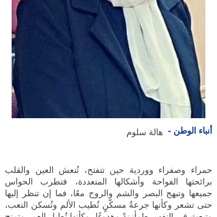
أنباء الوطن -
هالة سلوم
حمراء وصفراء ووردية حين تتفتح، تُنعش العين والقلب
برائحتها الفواحة وأشكالها المتعددة، فتطرب الحواس
جميعها وتبهج البصر والشم والروح معًا، فما إن تنظر إليها
حتى تشعر وكأنها جرعةُ مسكّنٍ تُطيب الألم وتُسكن التعب،
وتبعث في النفس طمأنينةً وهدوءًا، وكأنها تُطيل العمر وتمنح