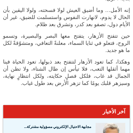
إنه الأمل… وما أضيق العيش لولا فسحته، ولولا اليقين بأن
الحال لا يدوم، لانهارت النفوس واستسلمت للضيق، غير أن
الأيام دول، تصفو بعد كدر، وتشرق بعد ظلام.
حين تتفتح الأزهار، يتفتح معها البصر والبصيرة، وتسمو
الروح، فتعلو في ثنايا السماء، معلنةً التعافي، ومتشوّقةً لكل
ما هو جديد.
وهكذا، كما تعود الأزهار لتتفتح بعد ذبولها، تعود الحياة فينا
مهما أثقلها التعب، فلا تيأس إن طال الشتاء، ولا تظن أن
الجمال قد غاب، فلكل فصلٍ حكايته، ولكل انتظارٍ نهاية،
وسيزهر قلبك يومًا كما تزهر الأرض بعد طول غياب.
آخر الأخبار
مجابهة الاحتيال الإلكتروني مسؤولية مشتركة...