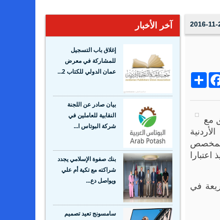
2016-11-
آخر الأخبار
إغلاق باب التسجيل
للمشاركة في معرض
عمان الدولي للكتاب 2...
Share
Facebo
Wh
بيان صادر عن اللجنة
النقابية للعاملين في
 مع
شركة البوتاس ا...
لأردنية
والمخصص
 اعتبارا
بنك صفوة الإسلامي يجدد
شراكته مع تكية أم علي
ويواصل دع...
ريعة في
سامسونج تعيد تصميم