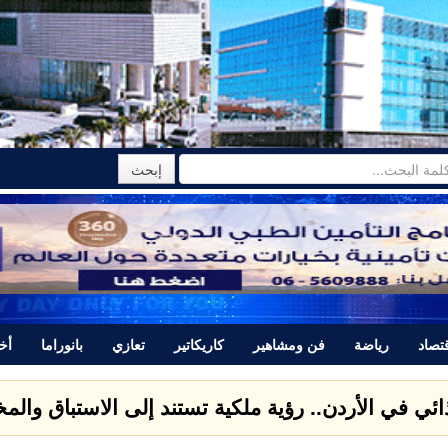
تصاد
رياضة
فن ومشاهير
كاريكاتير
تعازي
بانوراما
أخب
ذائي في الأردن.. رؤية ملكية تستند إلى الاستباق وال