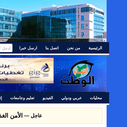
الرئيسية
من نحن
اتصل بنا
ارسل خبرا
محليات
عربي ودولي
الفيديو
تعليم وجامعات
إق
الأمن الغ
عاجل —