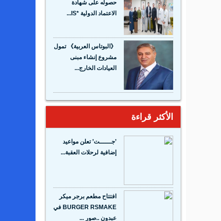
حصوله على شهادة
الاعتماد الدولية *IS...
《البوتاس العربية》 تمول
مشروع إنشاء مبنى
العيادات الخارج...
الأكثر قراءة
’جــــــت’ تعلن مواعيد
إضافية لرحلات العقبة...
افتتاح مطعم برجر ميكر
BURGER RSMAKE في
عبدون ..صور ...