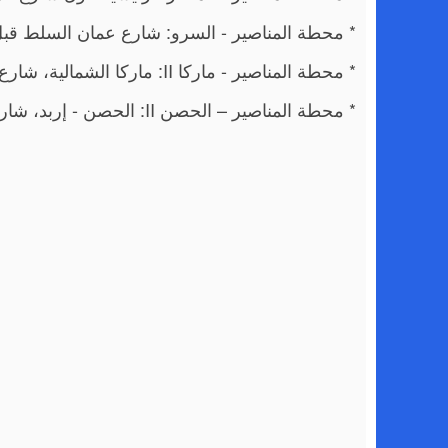
* محطة المناصير - السرو: شارع عمان السلط قبل 
* محطة المناصير - ماركا II: ماركا الشمالية، شارع الملك عبدالله الأول، بجانب مصنع البطاريات.
* محطة المناصير – الحصن II: الحصن - إربد، شارع الملك عبدالله الثاني بعد مدينة الألعاب.