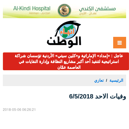
عاجل : «إمداد» الإماراتية و«كلين سيتي» الأردنية تؤسسان شراكة
استراتيجية لتنفيذ أحد أكبر مشاريع النظافة وإدارة النفايات في
العاصمة عمّان
الرئيسية
تعازي
وفيات الاحد 6/5/2018
2018-05-06 06:26:21