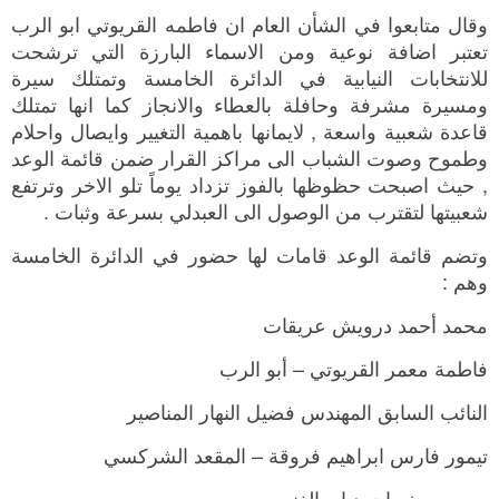
وقال متابعوا في الشأن العام ان فاطمه القريوتي ابو الرب
تعتبر اضافة نوعية ومن الاسماء البارزة التي ترشحت
للانتخابات النيابية في الدائرة الخامسة وتمتلك سيرة
ومسيرة مشرفة وحافلة بالعطاء والانجاز كما انها تمتلك
قاعدة شعبية واسعة , لايمانها باهمية التغيير وايصال واحلام
وطموح وصوت الشباب الى مراكز القرار ضمن قائمة الوعد
, حيث اصبحت حظوظها بالفوز تزداد يوماً تلو الاخر وترتفع
شعبيتها لتقترب من الوصول الى العبدلي بسرعة وثبات .
وتضم قائمة الوعد قامات لها حضور في الدائرة الخامسة
وهم :
محمد أحمد درويش عريقات
فاطمة معمر القريوتي – أبو الرب
النائب السابق المهندس فضيل النهار المناصير
تيمور فارس ابراهيم فروقة – المقعد الشركسي
ربيع يوسف احمد ابو الغنم