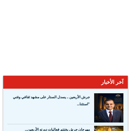
آخر الأخبار
جرش الأربعين .. يسدل الستار على مشهد ثقافي وفني
"استثنا...
مهرجان جرش يختتم فعاليات دورته الأربعين...