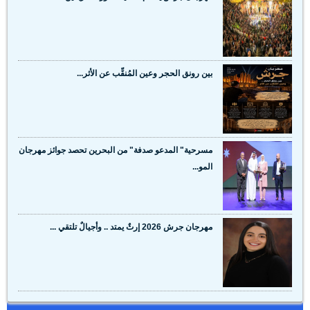
بين رونق الحجر وعين المُنقِّب عن الأثر...
مسرحية" المدعو صدفة" من البحرين تحصد جوائز مهرجان
المو...
مهرجان جرش 2026 إرثٌ يمتد .. وأجيالٌ تلتقي ...