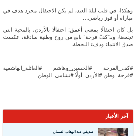
وهكذا، في قلب ليلة العيد، لم يكن الاحتفال مجرد هدف في
مباراة أو فوز رياضي…
بل كان احتفالًا بمعنى أعمق: احتفالًا بالأردن، بالمحبة التي
تجمعنا، وبـ”كفّ فرحة” نابع من روح وطنية صادقة، عكست
صدق الانتماء ودفء اللحظة.
#كف_الفرحة #الحسين_وهاشم #العائلة_الهاشمية
#فرحة_وطن #الأردن_أولًا #نشامى_الوطن
آخر الأخبار
صديقي عبد الوهاب السمان