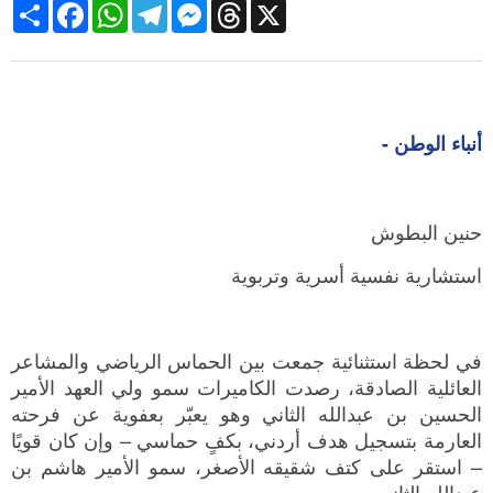
Share
Facebook
WhatsApp
Telegram
Messenger
Threads
X
أنباء الوطن -
حنين البطوش
استشارية نفسية أسرية وتربوية
في لحظة استثنائية جمعت بين الحماس الرياضي والمشاعر
العائلية الصادقة، رصدت الكاميرات سمو ولي العهد الأمير
الحسين بن عبدالله الثاني وهو يعبّر بعفوية عن فرحته
العارمة بتسجيل هدف أردني، بكفٍ حماسي – وإن كان قويًا
– استقر على كتف شقيقه الأصغر، سمو الأمير هاشم بن
عبدالله الثاني.