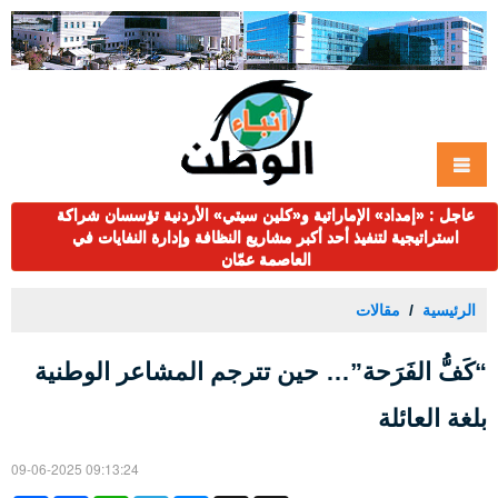
عاجل : «إمداد» الإماراتية و«كلين سيتي» الأردنية تؤسسان شراكة
استراتيجية لتنفيذ أحد أكبر مشاريع النظافة وإدارة النفايات في
العاصمة عمّان
الرئيسية
مقالات
“كَفُّ الفَرَحة”… حين تترجم المشاعر الوطنية
بلغة العائلة
09-06-2025 09:13:24