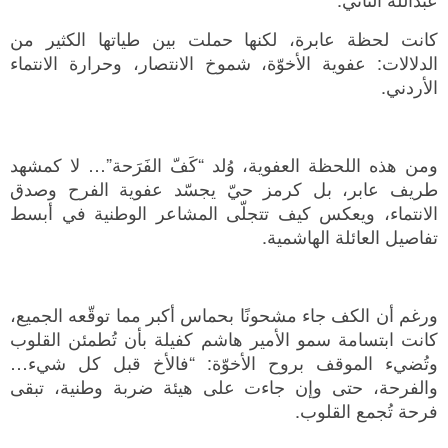
كانت لحظة عابرة، لكنها حملت بين طياتها الكثير من
الدلالات: عفوية الأخوّة، شموخ الانتصار، وحرارة الانتماء
الأردني.
ومن هذه اللحظة العفوية، وُلد “كَفّ الفَرَحة”… لا كمشهد
طريف عابر، بل كرمز حيّ يجسّد عفوية الفرح وصدق
الانتماء، ويعكس كيف تتجلّى المشاعر الوطنية في أبسط
تفاصيل العائلة الهاشمية.
ورغم أن الكف جاء مشحونًا بحماس أكبر مما توقّعه الجميع،
كانت ابتسامة سمو الأمير هاشم كفيلة بأن تُطمئن القلوب
وتُضيء الموقف بروح الأخوّة: “فالأخ قبل كل شيء…
والفرحة، حتى وإن جاءت على هيئة ضربة وطنية، تبقى
فرحة تُجمع القلوب.