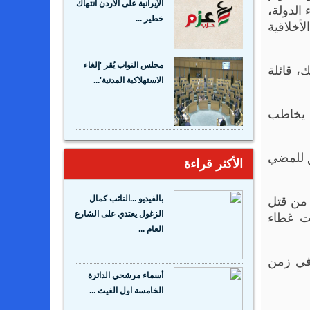
الإيرانية على الأردن انتهاكٌ
 الدولة،
خطير ...
أخلاقية
، قائلة
مجلس النواب يُقر 'إلغاء
الاستهلاكية المدنية'...
ي يخاطب
ق للمضي
الأكثر قراءة
، من قتل
بالفيديو ...النائب كمال
ت غطاء
الزغول يعتدي على الشارع
العام ...
في زمن
أسماء مرشحي الدائرة
الخامسة اول الغيث ...