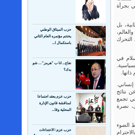
ي بجرأة
بية، بل
العالم،
حزب الميثاق الوطني
يختتم مؤتمره العام الثاني
 التحرك
باستكمال ا...
سلام في
سياسية.
نفاع... انا ب "هرمز"… شو
بدك؟
ذاتها.
إنساني.
ن نتائج
تي تجمع
حزب عزم يعقد اجتماعا
لمناقشة قانون الإدارة
ل، نصرة
المحلية وقا...
ط الضوء
لاحترام
حزب عزم: الاعتداءات