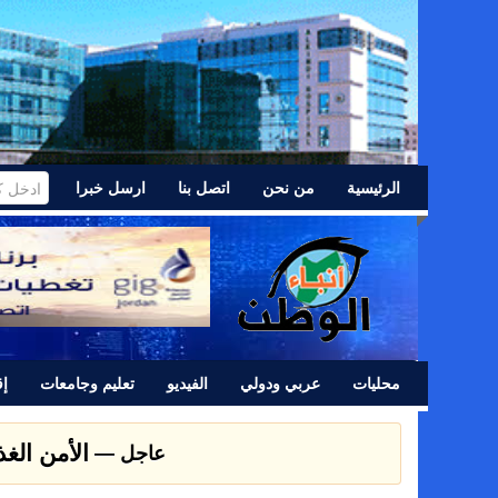
الرئيسية
من نحن
اتصل بنا
ارسل خبرا
محليات
عربي ودولي
الفيديو
تعليم وجامعات
إق
الأمن الغ
عاجل —