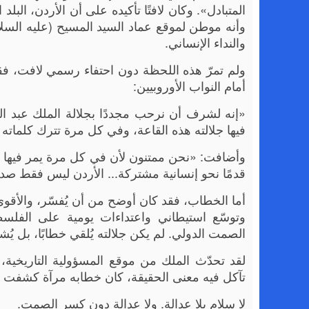
المتبادل». وكان لافتًا تأكيده على أن الأردن، البلد
وأنه موطن لموقع عماد السيد المسيح (عليه السلا
والنداء الإنساني.
ولم تمرّ هذه اللحظة دون احتفاء رسمي لافت، فقد ر
أمام النواب الأوروبيين:
«إنه لشرف أن نرحب مجددًا بجلالة الملك عبد الل
فيها جلالته هذه القاعة، وفي كل مرة تترك كلماته أث
وأضافت: «نحن ممتنون لأن في كل مرة يمر فيها ا
قدمًا نحو إنسانية مشتركة... الأردن ليس فقط صديقًا
أما الخطاب، فقد كان أوضح من أن يُفسّر، والأقوى 
وتوسّع استيطاني واعتداءات يومية على الفل
الصمت الدولي. لم يكن جلالته يُلقي خطابًا، بل يُ
لقد تحدّث الملك من موقع المسؤولية التاريخ
تآكل فيه معنى الحقيقة، كان خطابه مرآة كشفت الزي
لا سلام بلا عدالة. ولا عدالة دون كسر الصمت.