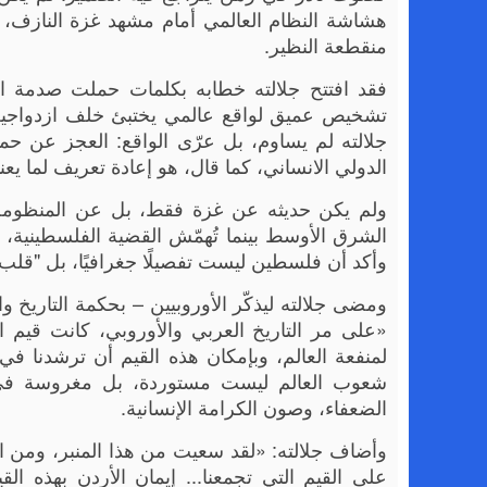
هشاشة النظام العالمي أمام مشهد غزة النازف، 
منقطعة النظير.
فقد افتتح جلالته خطابه بكلمات حملت صدمة الح
تشخيص عميق لواقع عالمي يختبئ خلف ازدواجية الم
جلالته لم يساوم، بل عرّى الواقع: العجز عن حما
الدولي الانساني، كما قال، هو إعادة تعريف لما يعني
ولم يكن حديثه عن غزة فقط، بل عن المنظومة الأخ
الشرق الأوسط بينما تُهمّش القضية الفلسطينية،
وأكد أن فلسطين ليست تفصيلًا جغرافيًا، بل "قلب ا
ومضى جلالته ليذكّر الأوروبيين – بحكمة التاريخ
«على مر التاريخ العربي والأوروبي، كانت قيم الا
لمنفعة العالم، وبإمكان هذه القيم أن ترشدنا في 
شعوب العالم ليست مستوردة، بل مغروسة في الأ
الضعفاء، وصون الكرامة الإنسانية.
وأضاف جلالته: «لقد سعيت من هذا المنبر، ومن ال
على القيم التي تجمعنا... إيمان الأردن بهذه الق