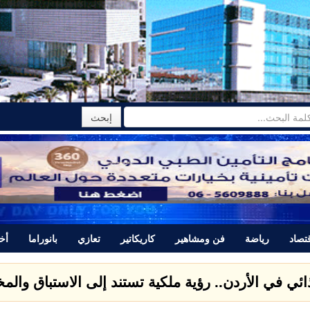
تصاد
رياضة
فن ومشاهير
كاريكاتير
تعازي
بانوراما
أخب
ذائي في الأردن.. رؤية ملكية تستند إلى الاستباق وال