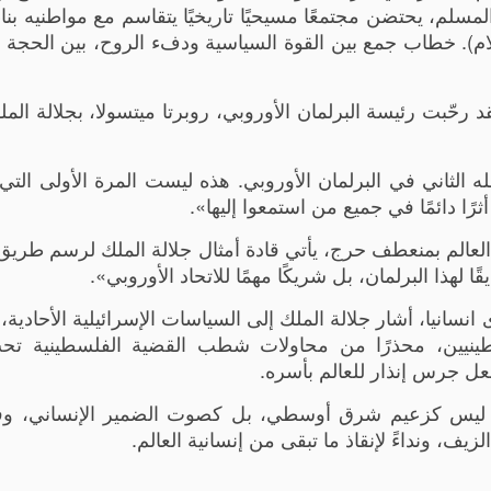
 المسلم، يحتضن مجتمعًا مسيحيًا تاريخيًا يتقاسم مع مواطنيه بناء
م). خطاب جمع بين القوة السياسية ودفء الروح، بين الحجة ال
حّبت رئيسة البرلمان الأوروبي، روبرتا ميتسولا، بجلالة الملك
ه الثاني في البرلمان الأوروبي. هذه ليست المرة الأولى الت
رًا دائمًا في جميع من استمعوا إليها».
لعالم بمنعطف حرج، يأتي قادة أمثال جلالة الملك لرسم طري
 لهذا البرلمان، بل شريكًا مهمًا للاتحاد الأوروبي».
انسانيا، أشار جلالة الملك إلى السياسات الإسرائيلية الأحادية
سطينيين، محذرًا من محاولات شطب القضية الفلسطينية تح
شعل جرس إنذار للعالم بأسره.
ية، ليس كزعيم شرق أوسطي، بل كصوت الضمير الإنساني، و
ف، ونداءً لإنقاذ ما تبقى من إنسانية العالم.