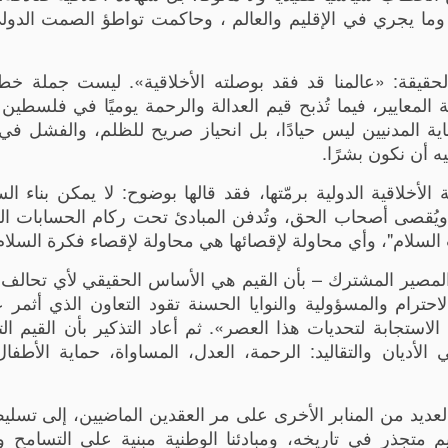
وما يجري في الإقليم والعالم ، وحاكمت تواطؤ الصمت الدول
قيقة: «عالمنا قد فقد بوصلته الأخلاقية». ليست جملة خطا
عايير، فيما تُذبح قيم العدالة والرحمة يوميًا في فلسطين و
ية المدنيين ليس حيادًا، بل انحياز صريح للظلم، والفشل في
ه أن نكون بشرًا.
لاقية الدولية برمّتها، فقد قالها بوضوح: لا يمكن بناء ال
 ويُقصى أصحاب الحق، وتُدفن المبادئ تحت ركام الحسابات ال
لسلام"، وأي محاولة لإقصائها هي محاولة لإقصاء فكرة السلام 
 والمصير المشترك – بأن القيم هي الأساس الحقيقي لأي تحالف 
حترام والمسؤولية والنوايا الحسنة تقود التعاون الذي أثمر ع
الاستجابة لتحديات هذا العصر». ثم أعاد التذكير بأن القيم ال
ديان والتقاليد: الرحمة، العدل، المساواة، حماية الأطفا
عديد من المنابر الأخرى على مر العقدين الماضيين، إلى تسلي
يم متجذر في تاريخه، ومبادئنا الوطنية مبنية على التسامح وا