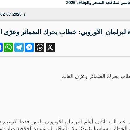
المي لمكافحة التصحر والجفاف 2026
02-07-2025 17:22:08
 #البرلمان_الأوروبي: خطاب يحرك الضمائر وعرّى ال
ok
atsApp
Telegram
Messenger
Threads
X
خطاب يحرك الضمائر وعرّى العالم
د الله الثاني أمام البرلمان الأوروبي، ليس فقط كزعيم د
خطاب سياسيا تقليديًا ولا مألوفًا، بل شهادة أخلاقية صادق