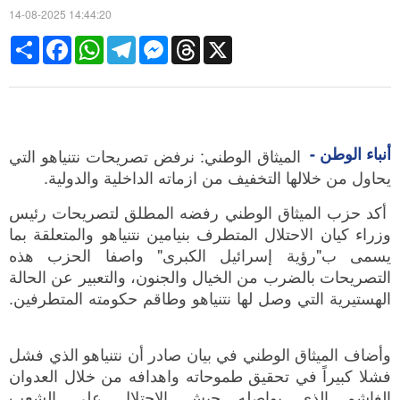
14-08-2025 14:44:20
Share
Facebook
WhatsApp
Telegram
Messenger
Threads
X
أنباء الوطن -
الميثاق الوطني: نرفض تصريحات نتنياهو التي
يحاول من خلالها التخفيف من ازماته الداخلية والدولية.
أكد حزب الميثاق الوطني رفضه المطلق لتصريحات رئيس
وزراء كيان الاحتلال المتطرف بنيامين نتنياهو والمتعلقة بما
يسمى ب"رؤية إسرائيل الكبرى" واصفا الحزب هذه
التصريحات بالضرب من الخيال والجنون، والتعبير عن الحالة
الهستيرية التي وصل لها نتنياهو وطاقم حكومته المتطرفين.
وأضاف الميثاق الوطني في بيان صادر أن نتنياهو الذي فشل
فشلا كبيراً في تحقيق طموحاته واهدافه من خلال العدوان
الغاشم الذي يواصله جيش الاحتلال على الشعب