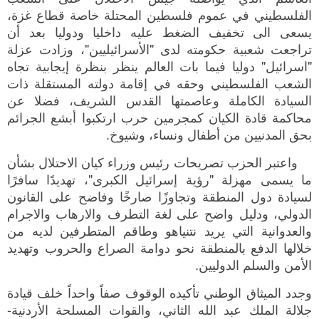
الفلسطيني في عموم فلسطين المحتلة خاصة قطاع غزة،
يسعى الى تخفيف الضغط عليه داخليا ودوليا بعد أن
تراجعت شعبية حكومته لدى "الأسرائيليين"، وزادت عزلة
"اسرائيل" دوليا فيما بات العالم ينظر بنظرة إيجابية تجاه
الشعب الفلسطيني وحقه في إقامة دولته المستقلة ذات
السيادة الكاملة وعاصمتها القدس الشريف، فضلا عن
محاكمة قادة الكيان كمجرمين حرب ارتكبوا أبشع الجرائم
بحق المدنيين من أطفال ونساء، وشيوخ.
واعتبر الحزب تصريحات رئيس وزراء كيان الاحتلال بشأن
ما يسمى مهزلة "رؤية إسرائيل الكبرى"، تهديدًا سافرًا
لسيادة دول المنطقة وتجاوزًا صارخًا وفاضح على القانون
الدولي، ودليل واضح على لغة التطرف والارهاب والاجرام
والعدوانية التي يريد نتنياهو وطاقم المتطرفين لديه من
خلالها الدفع بالمنطقة نحو دوامة الصراع والحروب وتهديد
الأمن والسلم الدوليين.
وجدد الميثاق الوطني تأكيده الوقوف صفاً واحداً خلف قيادة
جلالة الملك عبد الله الثاني، والقوات المسلحة الأردنية-