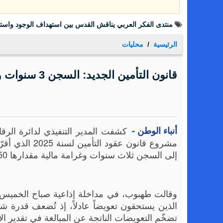
منتدى الفكر العربي يناقش القدس بين استهداف الوجود واست
الرئيسية
محليات
قانون التأمين الجديد: السجن 3 سنوات وغرامة 50 ألف دينار لمشتري “الكروكا
أنباء الوطن -
كشفت المدير التنفيذي لدائرة الرق
مشروع قانون 
إلى السجن ثلاث سنوات وغرامة مالية مقدارها 50 ألف دينار.
وقالت طهبوب، في مداخلة إذاعية صباح الخميس، 
الذين يستحقون تعويضاً عادلاً، إذ تُضعف قدرة ش
تضخّم التعويضات الناتجة عن المبالغة في تقدير الأ