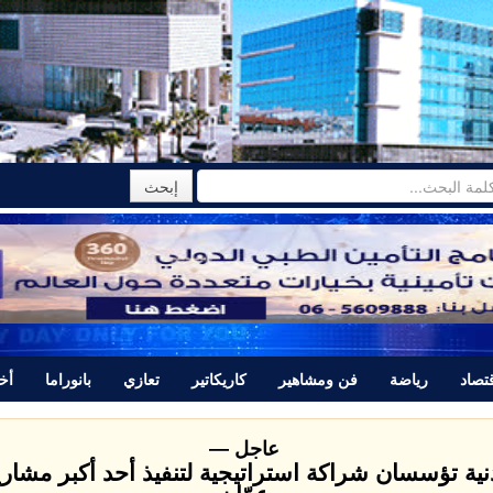
تصاد
رياضة
فن ومشاهير
كاريكاتير
تعازي
بانوراما
أخب