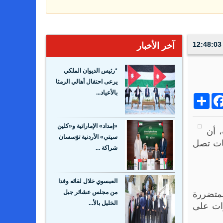
آخر الأخبار
*رئيس الديوان الملكي
يرعى احتفال أهالي الرمثا
بالأعياد...
Share
Facebo
Wh
«إمداد» الإماراتية و«كلين
، أن
سيتي» الأردنية تؤسسان
عقوبات تصل
شراكة ...
العيسوي خلال لقائه وفدا
لمتضررة
من مجلس عشائر جبل
رات على
الخليل بالأ...