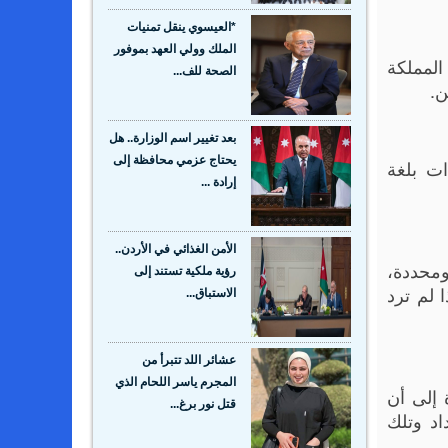
*العيسوي ينقل تمنيات
الملك وولي العهد بموفور
المملكة
الصحة للف...
ن.
بعد تغيير اسم الوزارة.. هل
يحتاج عزمي محافظة إلى
ات بلغة
إرادة ...
الأمن الغذائي في الأردن..
محددة،
رؤية ملكية تستند إلى
 لم ترد
الاستباق...
عشائر اللد تتبرأ من
المجرم ياسر اللحام الذي
 إلى أن
قتل نور برغ...
اد وتلك