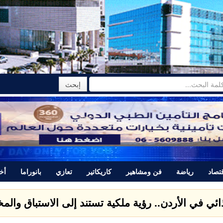
تصاد
رياضة
فن ومشاهير
كاريكاتير
تعازي
بانوراما
أخب