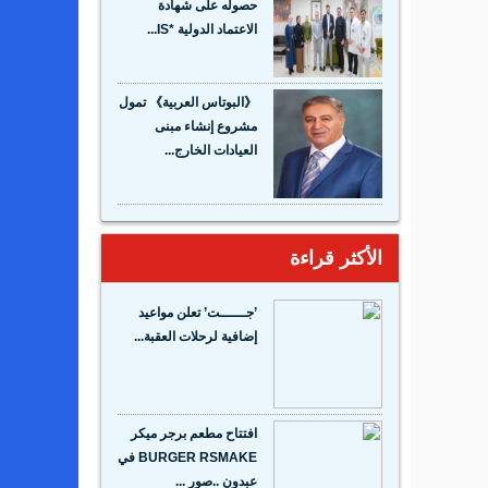
حصوله على شهادة
الاعتماد الدولية *IS...
《البوتاس العربية》 تمول
مشروع إنشاء مبنى
العيادات الخارج...
الأكثر قراءة
’جــــــت’ تعلن مواعيد
إضافية لرحلات العقبة...
افتتاح مطعم برجر ميكر
BURGER RSMAKE في
عبدون ..صور ...