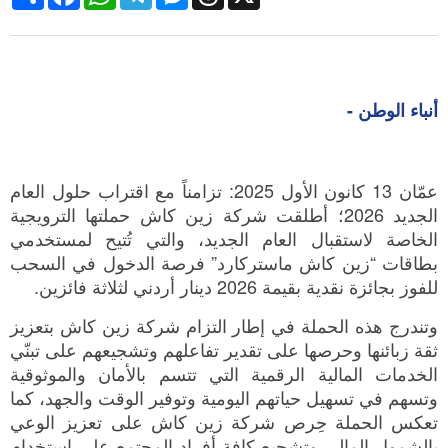
أنباء الوطن -
عمّان 13 كانون الأول 2025: تزامناً مع اقتراب حلول العام
الجديد 2026؛ أطلقت شركة زين كاش حملتها الترويجية
الخاصة لاستقبال العام الجديد، والتي تُتيح لمستخدمي
بطاقات “زين كاش ماستركارد” فرصة الدخول في السحب
للفوز بجائزة نقدية بقيمة 2026 دينار أردني لثلاثة فائزين.
وتندرج هذه الحملة في إطار التزام شركة زين كاش بتعزيز
ثقة زبائنها وحرصها على تقدير تفاعلهم وتشجيعهم على تبنّي
الخدمات المالية الرقمية التي تتسم بالأمان والموثوقية
وتسهم في تسهيل حياتهم اليومية وتوفير الوقت والجهد، كما
تعكس الحملة حِرص شركة زين كاش على تعزيز الوعي
بالشمول المالي وتشجيع كافة أفراد المجتمع على استخدام