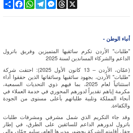
Share
Facebook
WhatsApp
Telegram
Messenger
Threads
X
أنباء الوطن -
"طلبات" الأردن تكرم سائقيها المتميزين وفريق باترول
الداعم والشركاء المساندين لسنة 2025
(عمّان، الأردن – 13 كانون الأول 2025): احتفت شركة
"طلبات" الأردن، بجهود سائقيها وسائقاتها الذين حققوا أداء
استثنائياً لعام 2025، بما فيهم ذوي التحديات السمعية،
مكرمة إياهم تقديراً لدورهم المحوري في خدمة العملاء في
أنحاء المملكة وتلبية طلباتهم بأعلى مستوى من الجودة
والكفاءة.
وقد جاء التكريم الذي شمل مشرفي ومشرفات طلبات
باترول لدورهم الداعم للسائقين على الطرق، في إطار
حفل أقامته الشركة بحضور مديرها العام، سليم حمّاد، وإلى