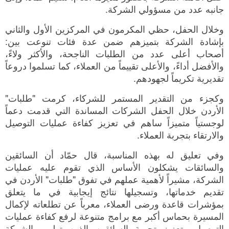
جانبه عدد من مسؤولي الشركة.
وخلال الحفل، حظي المكرمون في المركزين الأول والثاني
بإشادة الشركة بتميزهم ضمن عدة فئات تنوعت بين:
أصحاب أعلى عدد من الطلبات الناجحة، والأكثر ولاءً،
والأفضل أداءً، والأعلى تقييماً من العملاء، كما تسلموا دروعاً
تقديرية تكريماً لجهودهم.
وكجزء من التقدير المستمر للشركاء، كرمت "طلبات"
الأردن خلال الحفل الشركات المساندة التي قدمت دعماً
لوجستياً متميزاً ساهم في تعزيز كفاءة عمليات التوصيل
والارتقاء بتجربة العملاء.
وفي تعليق له بهذه المناسبة، قال حمّاد أن السائقين
والسائقات يشكلون الأساس الذي تقوم عليه عمليات
الشركة، مشيراً لأهمية عملهم في تفوق "طلبات" الأردن في
تقديم خدماتها، وتسجيلها نتائج إيجابية في ما يتعلق
بمؤشرات قاعدة ورضى العملاء، معرباً عن تطلعاته لإكمال
المسيرة بحماس أكبر مع برامج متنوعة لرفع كفاءة عمليات
التوصيل وتعزيز تجربة السائقين الذين توليهم الشركة