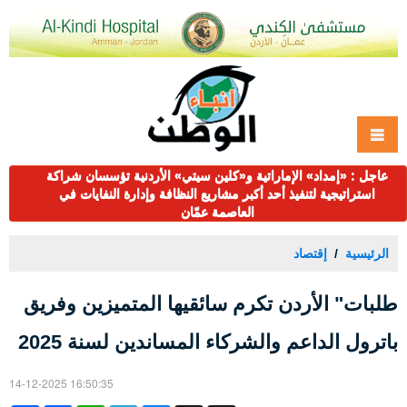
عاجل : «إمداد» الإماراتية و«كلين سيتي» الأردنية تؤسسان شراكة
استراتيجية لتنفيذ أحد أكبر مشاريع النظافة وإدارة النفايات في
العاصمة عمّان
الرئيسية
إقتصاد
طلبات" الأردن تكرم سائقيها المتميزين وفريق
باترول الداعم والشركاء المساندين لسنة 2025
14-12-2025 16:50:35