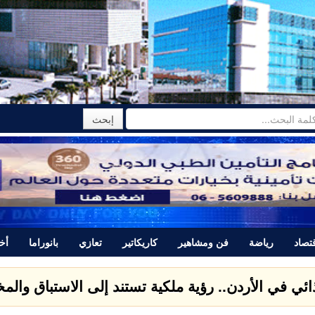
تصاد
رياضة
فن ومشاهير
كاريكاتير
تعازي
بانوراما
أخب
ذائي في الأردن.. رؤية ملكية تستند إلى الاستباق وال