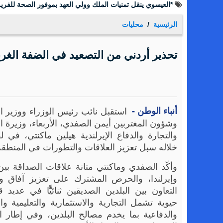
*العيسوي ينقل تمنيات الملك وولي العهد بموفور الصحة للفريق
الرئيسية
محليات
تحذير أردني من التصعيد في الضفة الغر
أنباء الوطن -
استقبل نائب رئيس الوزراء ووزير ا
وشؤون المغتربين أيمن الصفدي، الأربعاء، وزيرة ا
والتجارة والدفاع الإيرلندية هيلين ماكنتي، في لق
خلاله سبل تعزيز العلاقات والتطورات في المنطقة
وأكّد الصفدي وماكنتي متانة علاقات الصداقة بين
وإيرلندا، والحرص المشترك على تعزيز آفاق و
التعاون بين البلدين الصديقين ثنائيًّا في عديد
حيوية تشمل التجارية والاستثمارية والتعليمية وا
والدفاعية بما يخدم مصالح البلدين، وفي إطار ا