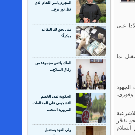
المجرم ياسر اللحام الذي
قتل نور برغ...
وروبية التي استضافتها عمّان بتاريخ 8 كانون الثاني 2026، وشدّدا على
متى يحق لك التقاعد
مبكراً؟
قبل بما
الملك يلتقي مجموعة من
رفاق السلاح...
 الجهود
 وفوري.
الحكومة تمدد الخصم
التشجيعي على المخالفات
المرورية المت...
لاشرعية
و تفجّر
 السلام
ولي العهد يستقبل