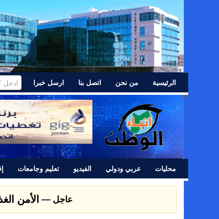
الرئيسية
من نحن
اتصل بنا
ارسل خبرا
محليات
عربي ودولي
الفيديو
تعليم وجامعات
إق
الأمن الغ
عاجل —