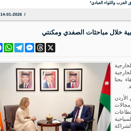
 العزب واللواء العبادي*
14-01-2026 15:15:25
بية خلال مباحثات الصفدي ومكنتي
ok
atsApp
Telegram
Messenger
Threads
X
لخارجية
لخارجية
اء بحثا
.
 الأردن
مجالات
 قطاعات
لسياحية
لشراكة