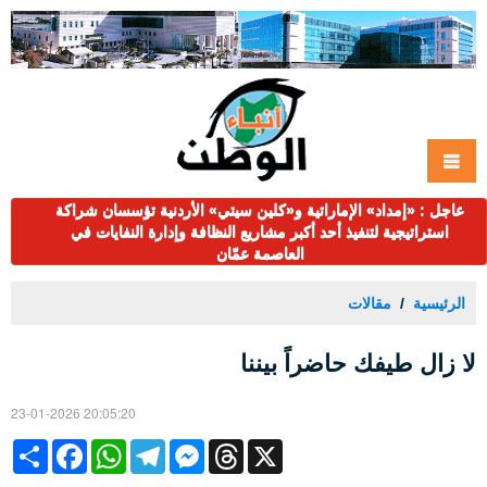
عاجل : «إمداد» الإماراتية و«كلين سيتي» الأردنية تؤسسان شراكة
استراتيجية لتنفيذ أحد أكبر مشاريع النظافة وإدارة النفايات في
العاصمة عمّان
الرئيسية
مقالات
لا زال طيفك حاضراً بيننا
23-01-2026 20:05:20
Share
Facebook
WhatsApp
Telegram
Messenger
Threads
X