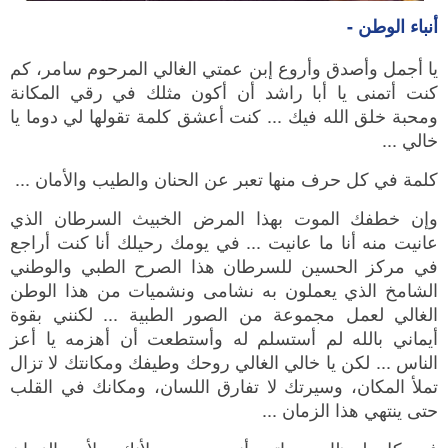
أنباء الوطن -
يا أجمل وأصدق وأروع إبن عمتي الغالي المرحوم سامر، كم
كنت أتمنى يا أبا راشد أن أكون مثلك في رقي المكانة
ومحبة خلق الله فيك ... كنت أعشق كلمة تقولها لي دوما يا
خالي ...
كلمة في كل حرف منها تعبر عن الحنان والطيب والأمان ...
وإن خطفك الموت بهذا المرض الخبيث السرطان الذي
عانيت منه أنا ما عانيت ... في يومك رحيلك أنا كنت أراجع
في مركز الحسين للسرطان هذا الصرح الطبي والوطني
الشامخ الذي يعملون به نشامى ونشميات من هذا الوطن
الغالي لعمل مجموعة من الصور الطبية ... لكنني بقوة
أيماني بالله لم أستسلم له وأستطعت أن أهزمه يا أعز
الناس ... لكن يا خالي الغالي روحك وطيفك ومكانتك لا تزال
تملأ المكان، وسيرتك لا تفارق اللسان، ومكانك في القلب
حتى ينتهي هذا الزمان ...
في كل لحظات حياتي أنت موجود لأنك ملأت الزمان