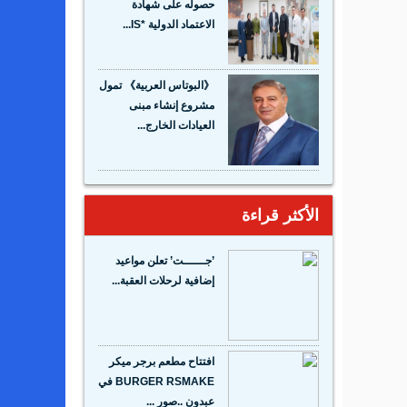
حصوله على شهادة
الاعتماد الدولية *IS...
《البوتاس العربية》 تمول
مشروع إنشاء مبنى
العيادات الخارج...
الأكثر قراءة
’جــــــت’ تعلن مواعيد
إضافية لرحلات العقبة...
افتتاح مطعم برجر ميكر
BURGER RSMAKE في
عبدون ..صور ...