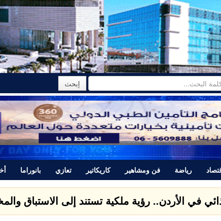
تصاد
رياضة
فن ومشاهير
كاريكاتير
تعازي
بانوراما
أخب
تتبرأ من المجرم ياسر اللحام الذي قتل نور برغل وتصدر