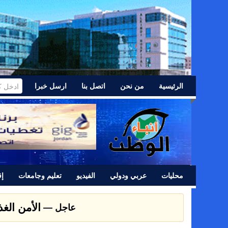
الرئيسية
من نحن
اتصل بنا
ارسل خبرا
محليات
عربي ودولي
الفيديو
تعليم وجامعات
إق
عشائر اللد 
عاجل —