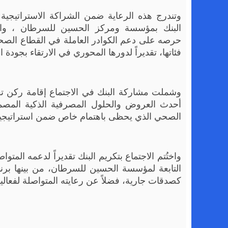
وتندرج هذه الرعاية ضمن الشراكة الاستراتيجية 
البنك بمؤسسة ومركز الحسين للسرطان ، وانط
حرصه على دعم الكوادر العاملة في القطاع الص
فئاتها، تقديراً لدورها المحوري في الارتقاء بجودة
وشملت مشاركة البنك في الاجتماع إقامة ركن تف
أحدث العروض والحلول المصرفية الذكية المصمم
الصحي الذي يحظى باهتمام خاص ضمن استراتيجية 
واختُتم الاجتماع بتكريم البنك تقديراً لدعمه ال
التابعة لمؤسسة الحسين للسرطان، من بينها برنام
كصدقات جارية، فضلاً عن رعايته المتواصلة لفعا