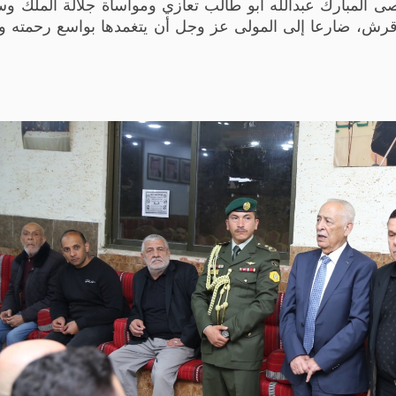
المبارك عبدالله أبو طالب تعازي ومواساة جلالة الملك و
 قرش، ضارعا إلى المولى عز وجل أن يتغمدها بواسع رحمته و