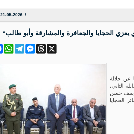
ر تموز، والتي تضمنت عدداً من الأحداث المميزة والأنشطة المختلفة.
21-05-2026 19:47:39
ي يعزي الحجايا والجعافرة والمشارقة وأبو طالب*
ok
atsApp
Telegram
Messenger
Threads
X
- 21 أيار 2026* مندوبا عن جلالة
له الثاني،
 يوسف حسن
ر الحجايا