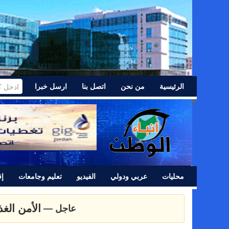
الرئيسية
من نحن
اتصل بنا
ارسل خبرا
محليات
عربي ودولي
الفيديو
تعليم وجامعات
إق
عشائر اللد 
عاجل —