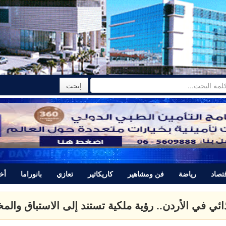
تصاد
رياضة
فن ومشاهير
كاريكاتير
تعازي
بانوراما
أخب
تتبرأ من المجرم ياسر اللحام الذي قتل نور برغل وتصدر