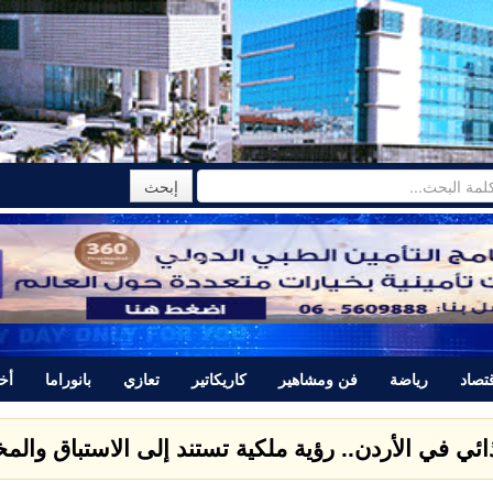
تصاد
رياضة
فن ومشاهير
كاريكاتير
تعازي
بانوراما
أخب
ذائي في الأردن.. رؤية ملكية تستند إلى الاستباق وال