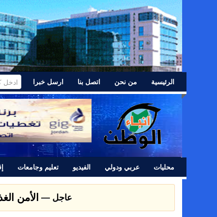
الرئيسية
من نحن
اتصل بنا
ارسل خبرا
محليات
عربي ودولي
الفيديو
تعليم وجامعات
إق
الأمن الغ
عاجل —