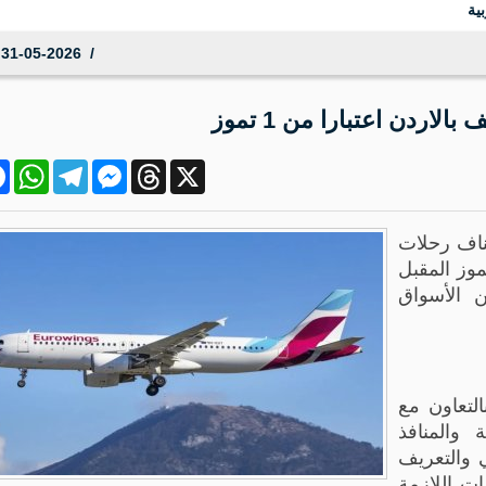
ية
31-05-2026 09:37:42
ردن اعتبارا من 1 تموز
ok
atsApp
Telegram
Messenger
Threads
X
ئناف رحلات
موز المقبل
 الأسواق
لتعاون مع
 والمنافذ
ي والتعريف
ات اللازمة