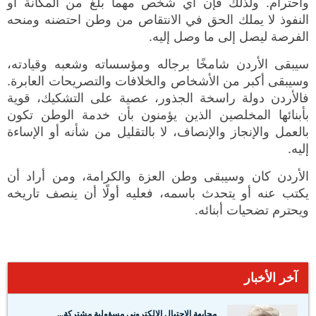
واحترام. ولذلك فإن أي شخص مهما بلغ من المكانة أو
النفوذ لا يملك الحق في الانتقاص من وطن احتضنه ومنحه
الفرصة ليصل إلى ما وصل إليه.
سيبقى الأردن شامخًا برجاله ومؤسساته وشعبه وقيادته،
وسيبقى أكبر من الأشخاص والخلافات والتصريحات العابرة.
فالأردن دولة راسخة الجذور، عصية على التشكيك، قوية
بأبنائها المخلصين الذين يؤمنون بأن خدمة الوطن تكون
بالعمل والإنجاز والإنصاف، لا بالتقليل من شأنه أو الإساءة
إليه.
الأردن كان وسيبقى وطن العزة والكرامة، ومن أراد أن
يكتب عنه أو يتحدث باسمه، فعليه أولًا أن ينصف تاريخه
ويحترم تضحيات أبنائه.
آخر الأخبار
مجابهة الاحتيال الإلكتروني مسؤولية مشتركة...