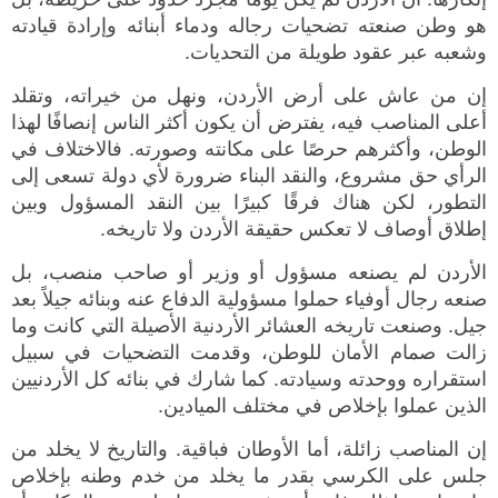
هو وطن صنعته تضحيات رجاله ودماء أبنائه وإرادة قيادته
وشعبه عبر عقود طويلة من التحديات.
إن من عاش على أرض الأردن، ونهل من خيراته، وتقلد
أعلى المناصب فيه، يفترض أن يكون أكثر الناس إنصافًا لهذا
الوطن، وأكثرهم حرصًا على مكانته وصورته. فالاختلاف في
الرأي حق مشروع، والنقد البناء ضرورة لأي دولة تسعى إلى
التطور، لكن هناك فرقًا كبيرًا بين النقد المسؤول وبين
إطلاق أوصاف لا تعكس حقيقة الأردن ولا تاريخه.
الأردن لم يصنعه مسؤول أو وزير أو صاحب منصب، بل
صنعه رجال أوفياء حملوا مسؤولية الدفاع عنه وبنائه جيلاً بعد
جيل. وصنعت تاريخه العشائر الأردنية الأصيلة التي كانت وما
زالت صمام الأمان للوطن، وقدمت التضحيات في سبيل
استقراره ووحدته وسيادته. كما شارك في بنائه كل الأردنيين
الذين عملوا بإخلاص في مختلف الميادين.
إن المناصب زائلة، أما الأوطان فباقية. والتاريخ لا يخلد من
جلس على الكرسي بقدر ما يخلد من خدم وطنه بإخلاص