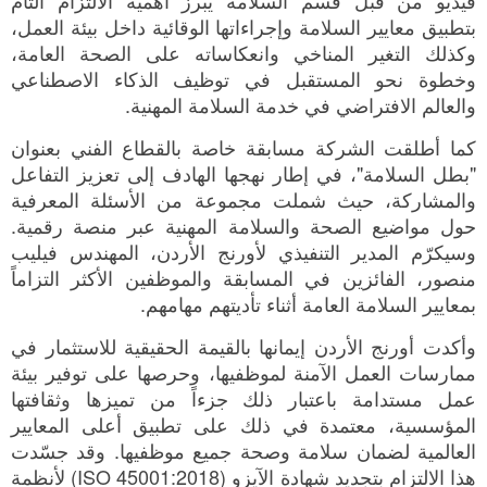
بتطبيق معايير السلامة وإجراءاتها الوقائية داخل بيئة العمل،
وكذلك التغير المناخي وانعكاساته على الصحة العامة،
وخطوة نحو المستقبل في توظيف الذكاء الاصطناعي
والعالم الافتراضي في خدمة السلامة المهنية.
كما أطلقت الشركة مسابقة خاصة بالقطاع الفني بعنوان
"بطل السلامة"، في إطار نهجها الهادف إلى تعزيز التفاعل
والمشاركة، حيث شملت مجموعة من الأسئلة المعرفية
حول مواضيع الصحة والسلامة المهنية عبر منصة رقمية.
وسيكرّم المدير التنفيذي لأورنج الأردن، المهندس فيليب
منصور، الفائزين في المسابقة والموظفين الأكثر التزاماً
بمعايير السلامة العامة أثناء تأديتهم مهامهم.
وأكدت أورنج الأردن إيمانها بالقيمة الحقيقية للاستثمار في
ممارسات العمل الآمنة لموظفيها، وحرصها على توفير بيئة
عمل مستدامة باعتبار ذلك جزءاً من تميزها وثقافتها
المؤسسية، معتمدة في ذلك على تطبيق أعلى المعايير
العالمية لضمان سلامة وصحة جميع موظفيها. وقد جسّدت
هذا الالتزام بتجديد شهادة الآيزو (ISO 45001:2018) لأنظمة