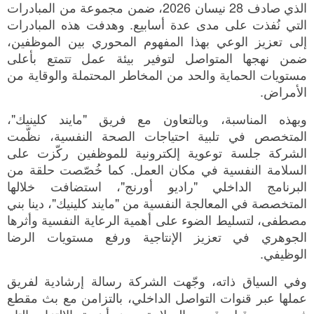
الذي صادف 28 نيسان 2026، ضمن مجموعة من المبادرات
التي نُفذت على مدى عدة أسابيع. وهدفت هذه المبادرات
إلى تعزيز الوعي بهذا المفهوم المحوري بين الموظفين،
ضمن نهجها المتواصل لتوفير بيئة عمل تتمتع بأعلى
مستويات الحماية والحد من المخاطر المحتملة والوقاية من
الأمراض.
وبهذه المناسبة، وبالتعاون مع فريق "مايند كلينيك"،
المتخصص في تلبية احتياجات الصحة النفسية، نظّمت
الشركة جلسة توعوية إلكترونية للموظفين ركّزت على
السلامة النفسية في مكان العمل. كما خُصّصت حلقة من
البرنامج الداخلي "راديو أورنج"، استضافت خلالها
المتخصصة في المعالجة النفسية من "مايند كلينيك"، دينا بني
مصطفى، لتسليط الضوء على أهمية الرعاية النفسية وأثرها
الجوهري في تعزيز الإنتاجية ورفع مستويات الرضا
الوظيفي.
وفي السياق ذاته، وجّهت الشركة رسالة إرشادية لفريق
عملها عبر قنوات التواصل الداخلي، بالتزامن مع بث مقطع
فيديو من قبل قسم السلامة يبرز أهمية الالتزام التام