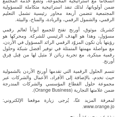
انسجاماً مع استراتيجية المجموعة، وتضع خدمة المجتمع
ضمن أولوياتها، لذلك تنفذ استراتيجية متكاملة للمسؤولية
المجتمعية تتضمن أربعة محاور رئيسية تشمل التعليم
الرقمي، والشمول الرقمي، والريادة، والمناخ، والبيئة.
كشريك موثوق، أورنج تفتح للجميع أبواباً لعالم رقمي
مسؤول، وهذا هو الهدف الرئيسي للشركة. ومحركها هو
رؤيتها بأن تكون المزوّد الرقمي الرائد المسؤول في الأردن،
مع مواصلة مهمتها المتمثلة في توفير أفضل شبكة وحلول
رقمية مبتكرة، مع تجربة زبائن لا مثيل لها من قِبل فِرق
أورنج.
تتسم الحلول الرقمية التي تقدمها أورنج الأردن بالشمولية
حيث تخدم، بالإضافة إلى الأفراد، الأعمال والشركات عبر
مجموعة حلول القطاع المؤسسي والشركات المندرجة
ضمن علامتها التجارية (Orange Business).
لمعرفة المزيد عنّا، يُرجى زيارة موقعنا الإلكتروني:
www.orange.jo.
نبذة عن مجموعة أورنج