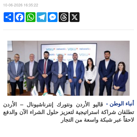
10-06-2026 16:35:22
Share
Facebook
WhatsApp
Telegram
Messenger
Threads
X
أنباء الوطن -
ڤاليو الأردن ونتورك إنترناشيونال – الأردن
تطلقان شراكة استراتيجية لتعزيز حلول الشراء الآن والدفع
لاحقاً عبر شبكة واسعة من
التجار