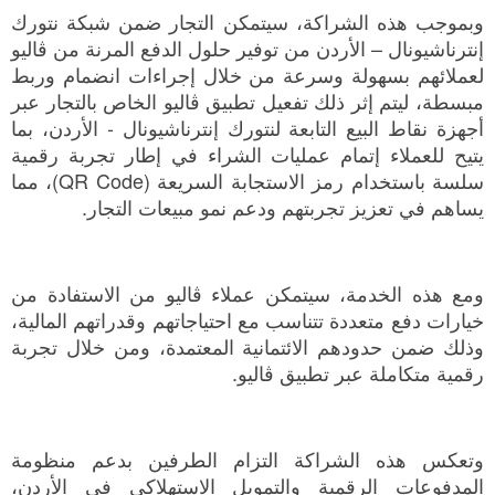
وبموجب هذه الشراكة، سيتمكن التجار ضمن شبكة نتورك
إنترناشيونال – الأردن من توفير حلول الدفع المرنة من ڤاليو
لعملائهم بسهولة وسرعة من خلال إجراءات انضمام وربط
مبسطة، ليتم إثر ذلك تفعيل تطبيق ڤاليو الخاص بالتجار عبر
أجهزة نقاط البيع التابعة لنتورك إنترناشيونال - الأردن، بما
يتيح للعملاء إتمام عمليات الشراء في إطار تجربة رقمية
سلسة باستخدام رمز الاستجابة السريعة (QR Code)، مما
يساهم في تعزيز تجربتهم ودعم نمو مبيعات التجار.
ومع هذه الخدمة، سيتمكن عملاء ڤاليو من الاستفادة من
خيارات دفع متعددة تتناسب مع احتياجاتهم وقدراتهم المالية،
وذلك ضمن حدودهم الائتمانية المعتمدة، ومن خلال تجربة
رقمية متكاملة عبر تطبيق ڤاليو.
وتعكس هذه الشراكة التزام الطرفين بدعم منظومة
المدفوعات الرقمية والتمويل الاستهلاكي في الأردن،