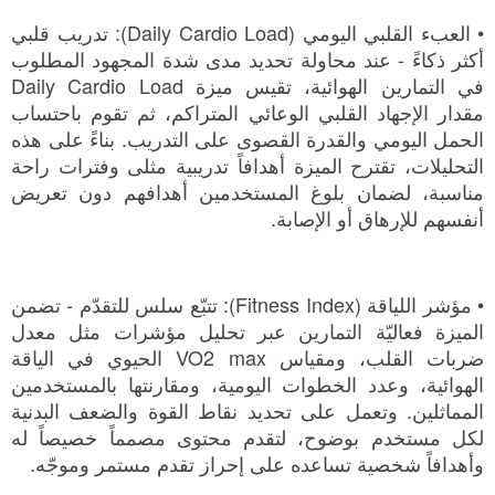
• العبء القلبي اليومي (Daily Cardio Load): تدريب قلبي
أكثر ذكاءً - عند محاولة تحديد مدى شدة المجهود المطلوب
في التمارين الهوائية، تقيس ميزة Daily Cardio Load
مقدار الإجهاد القلبي الوعائي المتراكم، ثم تقوم باحتساب
الحمل اليومي والقدرة القصوى على التدريب. بناءً على هذه
التحليلات، تقترح الميزة أهدافاً تدريبية مثلى وفترات راحة
مناسبة، لضمان بلوغ المستخدمين أهدافهم دون تعريض
أنفسهم للإرهاق أو الإصابة.
• مؤشر اللياقة (Fitness Index): تتبّع سلس للتقدّم - تضمن
الميزة فعاليّة التمارين عبر تحليل مؤشرات مثل معدل
ضربات القلب، ومقياس VO2 max الحيوي في الياقة
الهوائية، وعدد الخطوات اليومية، ومقارنتها بالمستخدمين
المماثلين. وتعمل على تحديد نقاط القوة والضعف البدنية
لكل مستخدم بوضوح، لتقدم محتوى مصمماً خصيصاً له
وأهدافاً شخصية تساعده على إحراز تقدم مستمر وموجّه.