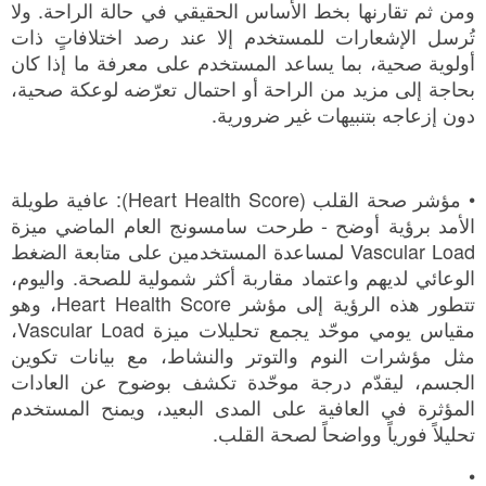
ومن ثم تقارنها بخط الأساس الحقيقي في حالة الراحة. ولا
تُرسل الإشعارات للمستخدم إلا عند رصد اختلافاتٍ ذات
أولوية صحية، بما يساعد المستخدم على معرفة ما إذا كان
بحاجة إلى مزيد من الراحة أو احتمال تعرّضه لوعكة صحية،
دون إزعاجه بتنبيهات غير ضرورية.
• مؤشر صحة القلب (Heart Health Score): عافية طويلة
الأمد برؤية أوضح - طرحت سامسونج العام الماضي ميزة
Vascular Load لمساعدة المستخدمين على متابعة الضغط
الوعائي لديهم واعتماد مقاربة أكثر شمولية للصحة. واليوم،
تتطور هذه الرؤية إلى مؤشر Heart Health Score، وهو
مقياس يومي موحّد يجمع تحليلات ميزة Vascular Load،
مثل مؤشرات النوم والتوتر والنشاط، مع بيانات تكوين
الجسم، ليقدّم درجة موحّدة تكشف بوضوح عن العادات
المؤثرة في العافية على المدى البعيد، ويمنح المستخدم
تحليلاً فورياً وواضحاً لصحة القلب.
•