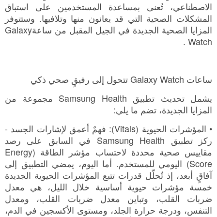
الاصطناعي، تُعنى بمساعدة المستخدمين على استباق
المشكلات الصحية التي قد يعانون منها وتلافيها. وستتوفر
المزايا الصحية الجديدة في الجيل المقبل من ساعةGalaxy
Watch .
ساعات Galaxy Watch تتحول إلى رفيقٍ صحي ذكي
يشمل تحديث تطبيق Samsung Health مجموعة من
المزايا الجديدة، تضم ما يلي:
• المؤشرات الحيوية (Vitals): فهمٌ أعمق لإشارات الجسد -
ركز تطبيق Samsung Health في السابق على رصد
مقاييس صحية محددة لاحتساب مؤشر الطاقة (Energy
Score) اليومي للمستخدم. أما اليوم، يمضي التطبيق إلى
آفاقٍ أبعد، إذ تُحلّل قدرات تتبع المؤشرات الحيوية الجديدة
خمسة مؤشرات حيوية أساسية خلال الليل، هي معدل
ضربات القلب، وتباين معدل ضربات القلب، ومعدل
التنفس، ودرجة حرارة الجلد، ومستوى الأكسجين في الدم،