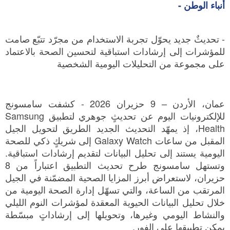
أنباء الوطن -
- تحديثٌ جديد يحوّل تجربة الاستخدام من مجرّد تتبّع صامت
للمؤشرات إلى إرشادات استباقية لتحسين الصحة بالاعتماد
على مجموعة من التحليلات اليومية الشخصية
عمان، الأردن – 9 حزيران 2026 - كشفت سامسونج
للإلكترونيات اليوم عن تحديثٍ جوهري لتطبيق Samsung
Health، إذ يمهّد التحديث الجديد الطريق لتحويل الجيل
المقبل من ساعات Galaxy Watch إلى شريكٍ ذكي للصحة
اليومية يستند إلى تحليل البيانات لتقديم إرشادات استباقية.
وتستهل سامسونج طرح تحديث التطبيق اعتباراً من 8
حزيران، لاستعراض أبرز المزايا الصحية المضمّنة في الجيل
المرتقب من الساعة، والتي تسهّل إدارة الصحة اليومية من
خلال تحليل البيانات الحيوية المعقدة لمؤشرات النوم الليلي
والنشاط اليومي وغيرها، وتحويلها إلى إرشاداتٍ مبسّطة
يمكن تطبيقها على الفور.