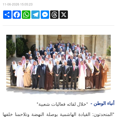
11-06-2026 15:05:23
Share
Facebook
WhatsApp
Telegram
Messenger
Threads
X
أنباء الوطن -
*خلال لقائه فعاليات شعبية*
*المتحدثون: القيادة الهاشمية بوصلة النهضة وتلاحمنا خلفها