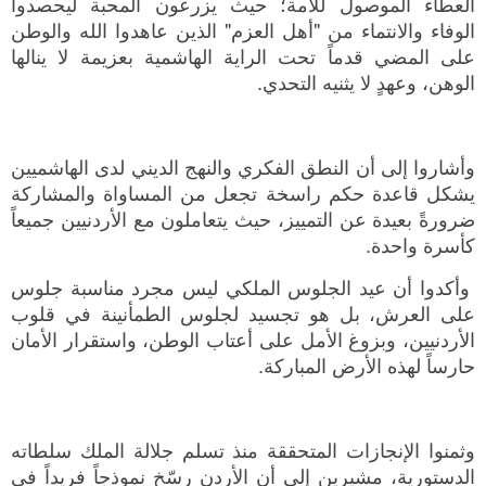
العطاء الموصول للأمة؛ حيث يزرعون المحبة ليحصدوا
الوفاء والانتماء من "أهل العزم" الذين عاهدوا الله والوطن
على المضي قدماً تحت الراية الهاشمية بعزيمة لا ينالها
الوهن، وعهدٍ لا يثنيه التحدي.
وأشاروا إلى أن النطق الفكري والنهج الديني لدى الهاشميين
يشكل قاعدة حكم راسخة تجعل من المساواة والمشاركة
ضرورةً بعيدة عن التمييز، حيث يتعاملون مع الأردنيين جميعاً
كأسرة واحدة.
وأكدوا أن عيد الجلوس الملكي ليس مجرد مناسبة جلوس
على العرش، بل هو تجسيد لجلوس الطمأنينة في قلوب
الأردنيين، وبزوغ الأمل على أعتاب الوطن، واستقرار الأمان
حارساً لهذه الأرض المباركة.
وثمنوا الإنجازات المتحققة منذ تسلم جلالة الملك سلطاته
الدستورية، مشيرين إلى أن الأردن رسّخ نموذجاً فريداً في